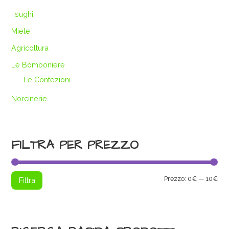
I sughi
Miele
Agricoltura
Le Bomboniere
Le Confezioni
Norcinerie
FILTRA PER PREZZO
Pre
Pre
Prezzo:
0€
—
10€
Filtra
Min
Max