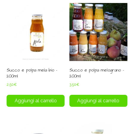
Succo e polpa mela bio –
Succo e polpa melograno –
200ml
200ml
2,50
€
3,50
€
Aggiungi al carrello
Aggiungi al carrello