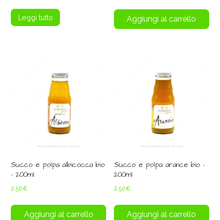
Leggi tutto
Aggiungi al carrello
Succo e polpa albicocca bio
Succo e polpa arance bio –
– 200ml
200ml
2,50
€
2,50
€
Aggiungi al carrello
Aggiungi al carrello