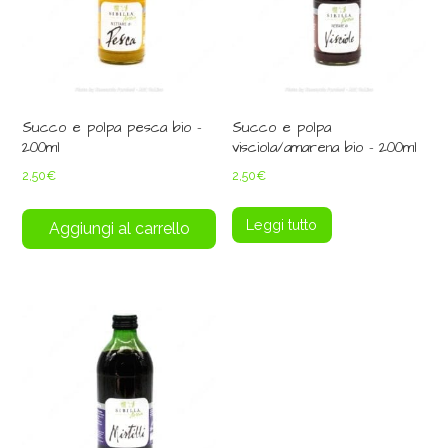
Succo e polpa pesca bio –
Succo e polpa
200ml
visciola/amarena bio – 200ml
2,50
€
2,50
€
Leggi tutto
Aggiungi al carrello