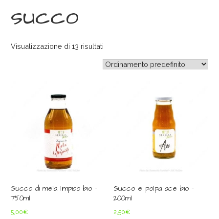
succo
Visualizzazione di 13 risultati
Succo di mela limpido bio –
Succo e polpa ace bio –
750ml
200ml
5,00
€
2,50
€