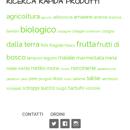
RICERCA RAPIDA PRODOTTI
agricoltura
amarene
albicocca
arance
arancia
agrumi
biologico
ciliegie
bambini
cotogna
castagne
confezioni
frutta
dalla terra
frutti di
fichi
fragole
fresco
bosco
maiale
marmellata
mela
legumi
lamponi
norcinerie
more
mirtilli
mirtillo
miele
mosto
peperoncino
salse
ribes
pere
prugne
salame
sambuco
peperoni
pera
rosso
succo
tartufo
sciroppi
sugo
visciole
sciroppati
CONTATTI
ORDINI