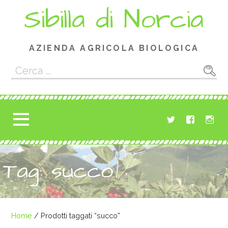
Passa
Sibilla di Norcia
al
contenuto
AZIENDA AGRICOLA BIOLOGICA
Ricerca
per:
Tag: succo
Home
/ Prodotti taggati “succo”