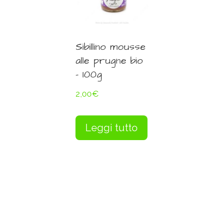
Sibillino mousse
alle prugne bio
– 100g
2,00
€
Leggi tutto