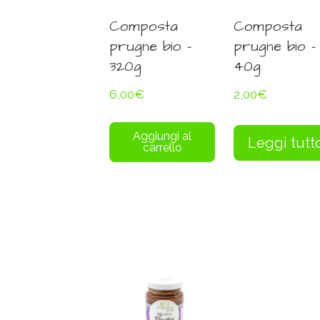
Composta
Composta
prugne bio –
prugne bio –
320g
40g
6,00
€
2,00
€
Aggiungi al
Leggi tutt
carrello