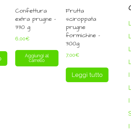
Confettura
Frutta
extra prugne –
sciroppata
330 g
prugne
formichine –
6,00
€
300g
7,00
€
Aggiungi al
o
carrello
L
I
Leggi tutto
L
I
S
I