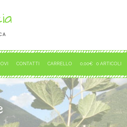
cia
CA
ROVI
CONTATTI
CARRELLO
0,00
€
0 ARTICOLI
e