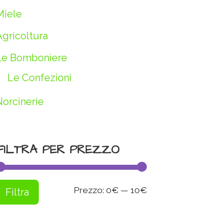
Miele
Agricoltura
Le Bomboniere
Le Confezioni
Norcinerie
FILTRA PER PREZZO
Prezzo
Prezzo
Prezzo:
0€
—
10€
Filtra
Min
Max