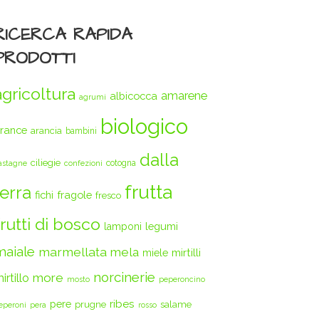
RICERCA RAPIDA
PRODOTTI
agricoltura
amarene
albicocca
agrumi
biologico
rance
arancia
bambini
dalla
ciliegie
cotogna
astagne
confezioni
frutta
terra
fichi
fragole
fresco
frutti di bosco
legumi
lamponi
maiale
marmellata
mela
mirtilli
miele
norcinerie
more
irtillo
mosto
peperoncino
ribes
pere
prugne
salame
eperoni
pera
rosso