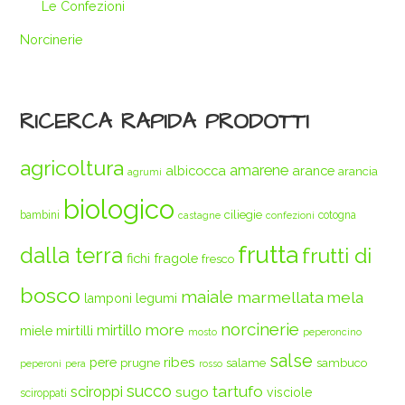
Le Confezioni
Norcinerie
RICERCA RAPIDA PRODOTTI
agricoltura
amarene
albicocca
arance
arancia
agrumi
biologico
ciliegie
bambini
cotogna
castagne
confezioni
frutta
dalla terra
frutti di
fichi
fragole
fresco
bosco
maiale
marmellata
mela
legumi
lamponi
norcinerie
more
mirtilli
mirtillo
miele
mosto
peperoncino
salse
ribes
pere
prugne
salame
sambuco
peperoni
pera
rosso
succo
tartufo
sciroppi
sugo
visciole
sciroppati