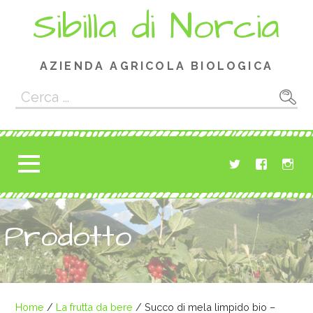
Passa
Sibilla di Norcia
al
contenuto
AZIENDA AGRICOLA BIOLOGICA
Ricerca
per:
Prodotto
Home
/
La frutta da bere
/ Succo di mela limpido bio –