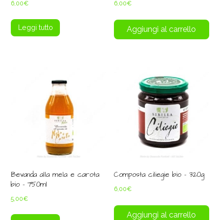
6,00
€
6,00
€
Leggi tutto
Aggiungi al carrello
Bevanda alla mela e carota
Composta ciliegie bio – 320g
bio – 750ml
6,00
€
5,00
€
Aggiungi al carrello