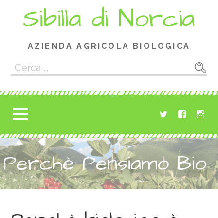
Passa
Sibilla di Norcia
al
contenuto
AZIENDA AGRICOLA BIOLOGICA
Ricerca
per:
Perchè Pensiamo Bio