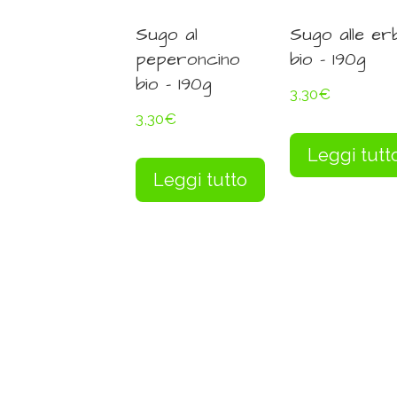
Sugo al
Sugo alle er
peperoncino
bio – 190g
bio – 190g
3,30
€
3,30
€
Leggi tutt
Leggi tutto