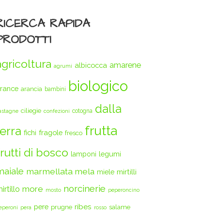
RICERCA RAPIDA
PRODOTTI
agricoltura
amarene
albicocca
agrumi
biologico
rance
arancia
bambini
dalla
ciliegie
cotogna
astagne
confezioni
frutta
terra
fichi
fragole
fresco
frutti di bosco
legumi
lamponi
maiale
marmellata
mela
mirtilli
miele
norcinerie
more
irtillo
mosto
peperoncino
ribes
pere
prugne
salame
eperoni
pera
rosso