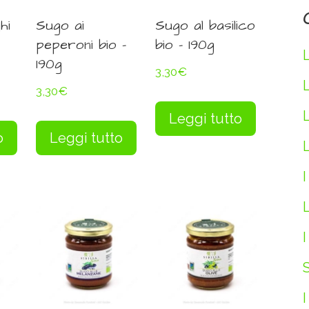
hi
Sugo ai
Sugo al basilico
peperoni bio –
bio – 190g
190g
3,30
€
3,30
€
Leggi tutto
o
Leggi tutto
L
I
L
I
S
I