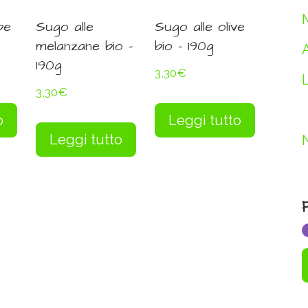
be
Sugo alle
Sugo alle olive
melanzane bio –
bio – 190g
190g
3,30
€
3,30
€
o
Leggi tutto
Leggi tutto