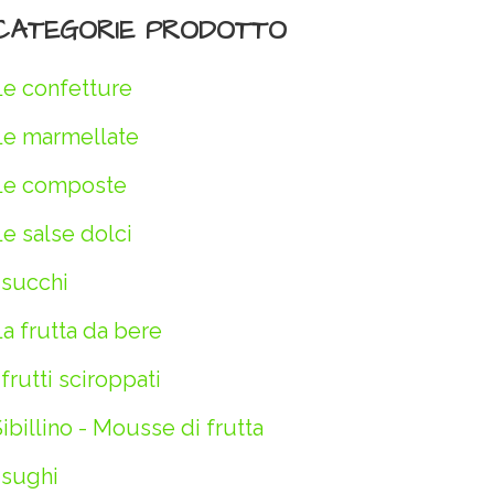
CATEGORIE PRODOTTO
Le confetture
Le marmellate
Le composte
e salse dolci
 succhi
a frutta da bere
 frutti sciroppati
ibillino - Mousse di frutta
 sughi