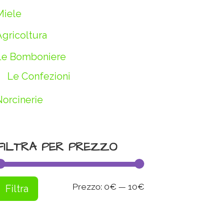
Miele
Agricoltura
Le Bomboniere
Le Confezioni
Norcinerie
FILTRA PER PREZZO
Prezzo
Prezzo
Prezzo:
0€
—
10€
Filtra
Min
Max