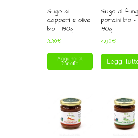
Sugo ai
Sugo ai fung
capperi e olive
porcini bio –
bio – 190g
190g
3,30
€
4,90
€
Aggiungi al
Leggi tutt
carrello