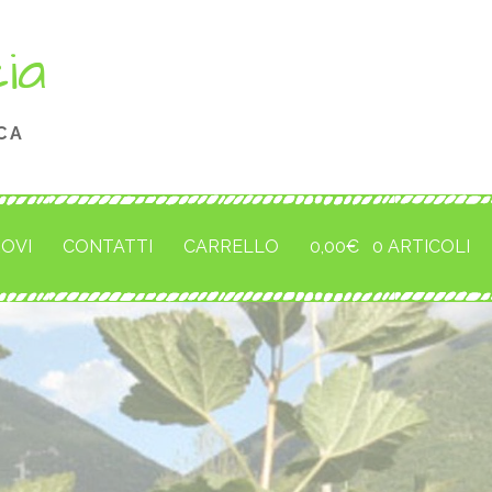
cia
CA
ROVI
CONTATTI
CARRELLO
0,00
€
0 ARTICOLI