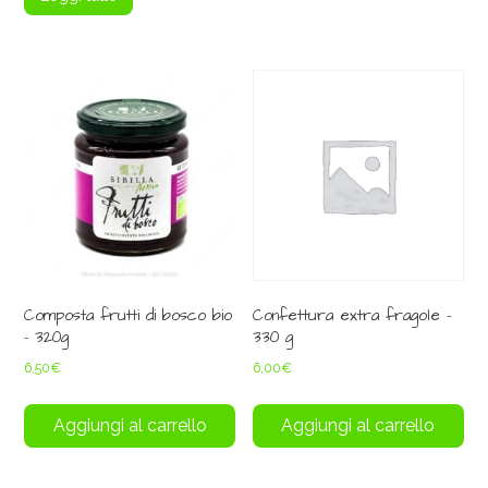
Composta frutti di bosco bio
Confettura extra fragole –
– 320g
330 g
6,50
€
6,00
€
Aggiungi al carrello
Aggiungi al carrello