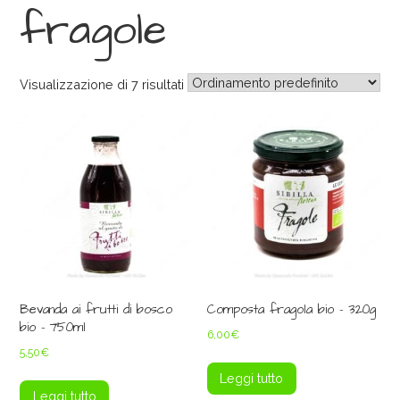
fragole
Visualizzazione di 7 risultati
Bevanda ai frutti di bosco
Composta fragola bio – 320g
bio – 750ml
6,00
€
5,50
€
Leggi tutto
Leggi tutto