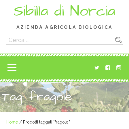
Passa
Sibilla di Norcia
al
contenuto
AZIENDA AGRICOLA BIOLOGICA
Ricerca
per:
Tag: fragole
Home
/ Prodotti taggati “fragole”