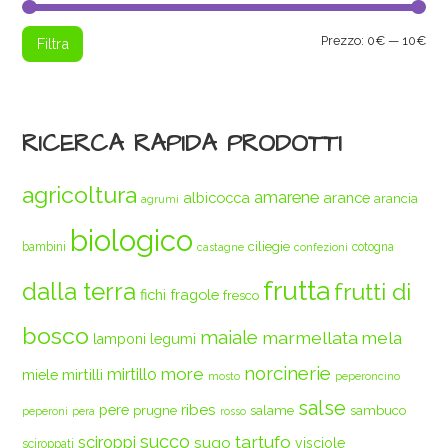
Pre
Pre
Prezzo:
0€
—
10€
Filtra
Min
Max
RICERCA RAPIDA PRODOTTI
agricoltura
amarene
albicocca
arance
arancia
agrumi
biologico
ciliegie
bambini
cotogna
castagne
confezioni
frutta
dalla terra
frutti di
fichi
fragole
fresco
bosco
maiale
marmellata
mela
legumi
lamponi
norcinerie
more
mirtilli
mirtillo
miele
mosto
peperoncino
salse
ribes
pere
prugne
salame
sambuco
peperoni
pera
rosso
succo
tartufo
sciroppi
sugo
visciole
sciroppati