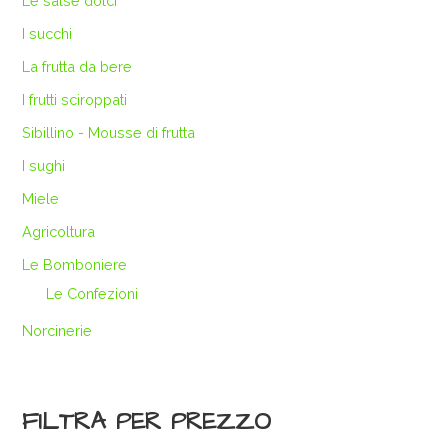
Le salse dolci
I succhi
La frutta da bere
I frutti sciroppati
Sibillino - Mousse di frutta
I sughi
Miele
Agricoltura
Le Bomboniere
Le Confezioni
Norcinerie
FILTRA PER PREZZO