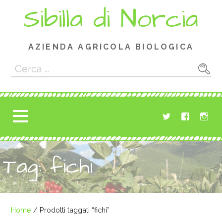
Passa
Sibilla di Norcia
al
contenuto
AZIENDA AGRICOLA BIOLOGICA
Ricerca
per:
Tag: fichi
Home
/ Prodotti taggati “fichi”