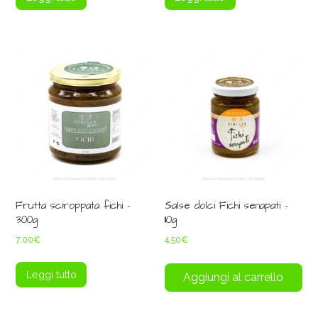
Frutta sciroppata fichi –
Salse dolci Fichi senapati –
300g
110g
7,00
€
4,50
€
Leggi tutto
Aggiungi al carrello