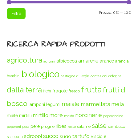
Pre
Pre
Prezzo:
0€
—
10€
Filtra
Min
Max
RICERCA RAPIDA PRODOTTI
agricoltura
amarene
albicocca
arance
arancia
agrumi
biologico
ciliegie
bambini
cotogna
castagne
confezioni
frutta
dalla terra
frutti di
fichi
fragole
fresco
bosco
maiale
marmellata
mela
legumi
lamponi
norcinerie
more
mirtilli
mirtillo
miele
mosto
peperoncino
salse
ribes
pere
prugne
salame
sambuco
peperoni
pera
rosso
succo
tartufo
sciroppi
sugo
visciole
sciroppati