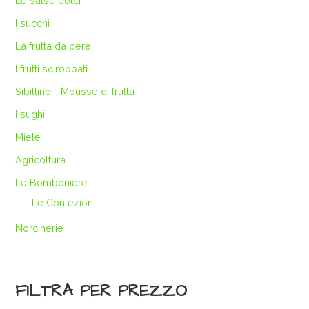
Le salse dolci
I succhi
La frutta da bere
I frutti sciroppati
Sibillino - Mousse di frutta
I sughi
Miele
Agricoltura
Le Bomboniere
Le Confezioni
Norcinerie
FILTRA PER PREZZO