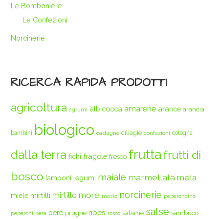
Le Bomboniere
Le Confezioni
Norcinerie
RICERCA RAPIDA PRODOTTI
agricoltura
amarene
albicocca
arance
arancia
agrumi
biologico
ciliegie
bambini
cotogna
castagne
confezioni
frutta
dalla terra
frutti di
fichi
fragole
fresco
bosco
maiale
marmellata
mela
legumi
lamponi
norcinerie
more
mirtilli
mirtillo
miele
mosto
peperoncino
salse
ribes
pere
prugne
salame
sambuco
peperoni
pera
rosso