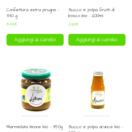
Confettura extra prugne –
Succo e polpa frutti di
330 g
bosco bio – 200ml
6,00
€
2,50
€
Aggiungi al carrello
Aggiungi al carrello
Marmellata limone bio – 350g
Succo e polpa arance bio –