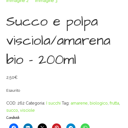
Succo e polpa
visciola/amarena
bio – 200ml
2,50
€
Esaurito
COD:
262
Categoria:
I succhi
Tag:
amarene
,
biologico
,
frutta
,
succo
,
visciole
Condividi: