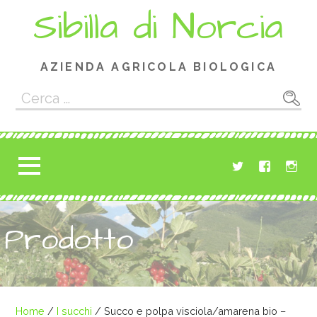
Passa
Sibilla di Norcia
al
contenuto
AZIENDA AGRICOLA BIOLOGICA
Ricerca
per:
Prodotto
Home
/
I succhi
/ Succo e polpa visciola/amarena bio –