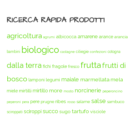
RICERCA RAPIDA PRODOTTI
agricoltura
amarene
albicocca
arance
arancia
agrumi
biologico
ciliegie
bambini
cotogna
castagne
confezioni
frutta
dalla terra
frutti di
fichi
fragole
fresco
bosco
maiale
marmellata
mela
legumi
lamponi
norcinerie
more
mirtilli
mirtillo
miele
mosto
peperoncino
salse
ribes
pere
prugne
salame
sambuco
peperoni
pera
rosso
succo
tartufo
sciroppi
sugo
visciole
sciroppati