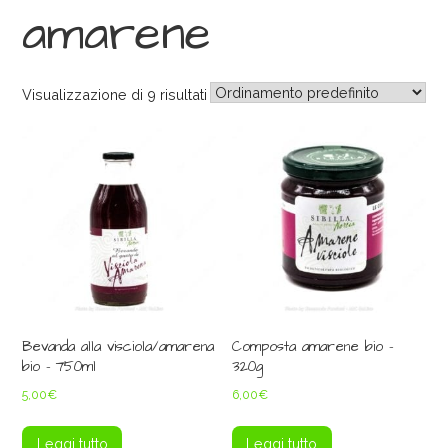
amarene
Visualizzazione di 9 risultati
Bevanda alla visciola/amarena
Composta amarene bio –
bio – 750ml
320g
5,00
€
6,00
€
Leggi tutto
Leggi tutto