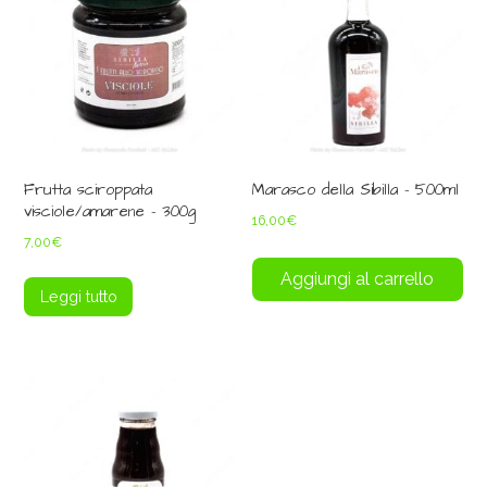
Frutta sciroppata
Marasco della Sibilla – 500ml
visciole/amarene – 300g
16,00
€
7,00
€
Aggiungi al carrello
Leggi tutto