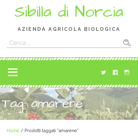
Passa
Sibilla di Norcia
al
contenuto
AZIENDA AGRICOLA BIOLOGICA
Ricerca
per:
Tag: amarene
Home
/ Prodotti taggati “amarene”