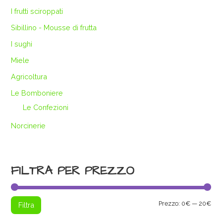
I frutti sciroppati
Sibillino - Mousse di frutta
I sughi
Miele
Agricoltura
Le Bomboniere
Le Confezioni
Norcinerie
FILTRA PER PREZZO
Pre
Pre
Prezzo:
0€
—
20€
Filtra
Min
Max