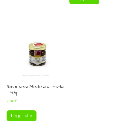
Salse dolci Mosto alla frutta
– 40g
2,00
€
Leggi tutto