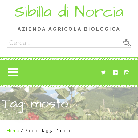
Passa
Sibilla di Norcia
al
contenuto
AZIENDA AGRICOLA BIOLOGICA
Ricerca
per:
Tag: mosto
Home
/ Prodotti taggati “mosto”