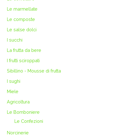
Le marmellate
Le composte
Le salse dolci
I succhi
La frutta da bere
I frutti sciroppati
Sibillino - Mousse di frutta
I sughi
Miele
Agricoltura
Le Bomboniere
Le Confezioni
Norcinerie