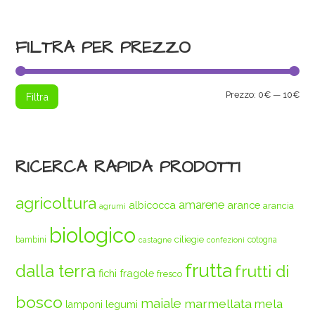
FILTRA PER PREZZO
Pre
Pre
Prezzo:
0€
—
10€
Filtra
Min
Max
RICERCA RAPIDA PRODOTTI
agricoltura
amarene
albicocca
arance
arancia
agrumi
biologico
ciliegie
bambini
cotogna
castagne
confezioni
frutta
dalla terra
frutti di
fichi
fragole
fresco
bosco
maiale
marmellata
mela
legumi
lamponi