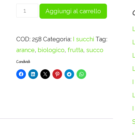
Succo
Aggiungi al carrello
e
polpa
COD:
258
Categoria:
I succhi
Tag:
arance
arance
,
biologico
,
frutta
,
succo
bio
-
Condividi:
L
200ml
I
quantità
L
I
S