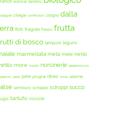
rance
arancia
bambini
dalla
ciliegie
cotogna
astagne
confezioni
frutta
terra
fichi
fragole
fresco
frutti di bosco
legumi
lamponi
maiale
marmellata
mela
mirtilli
miele
norcinerie
more
irtillo
mosto
peperoncino
ribes
pere
prugne
salame
eperoni
pera
rosso
salse
succo
sciroppi
sambuco
sciroppati
tartufo
ugo
visciole