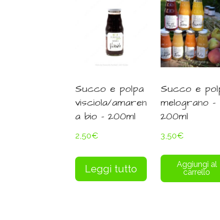
Succo e polpa
Succo e pol
visciola/amaren
melograno –
a bio – 200ml
200ml
2,50
€
3,50
€
Aggiungi al
Leggi tutto
carrello