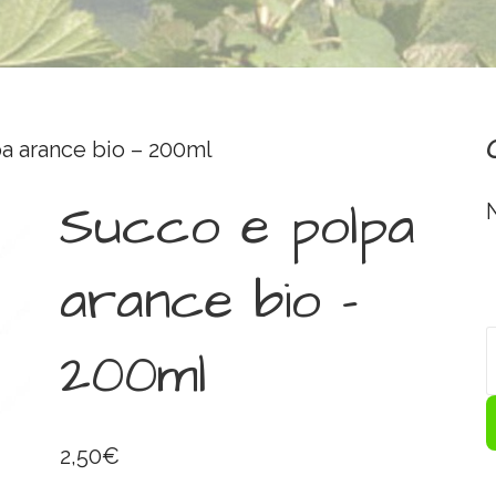
a arance bio – 200ml
Succo e polpa
arance bio –
200ml
2,50
€