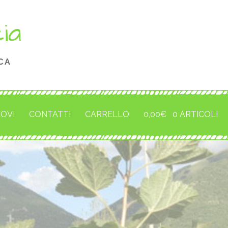
cia
CA
ROVI
CONTATTI
CARRELLO
0,00
€
0 ARTICOLI