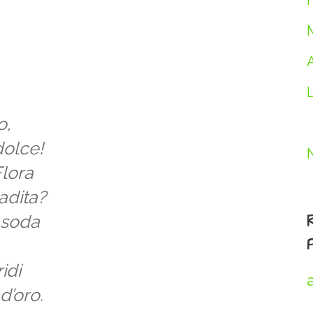
I
o,
dolce!
Flora
adita?
a soda
idi
d’oro.