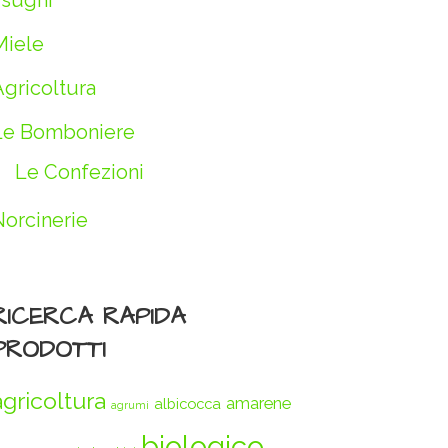
 sughi
Miele
Agricoltura
Le Bomboniere
Le Confezioni
Norcinerie
RICERCA RAPIDA
PRODOTTI
agricoltura
amarene
albicocca
agrumi
biologico