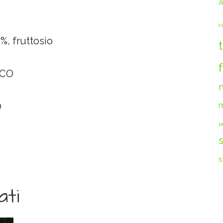
a
c
%, fruttosio
ICO
O
m
p
s
ati