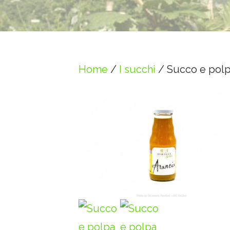
Home
/
I succhi
/ Succo e polp