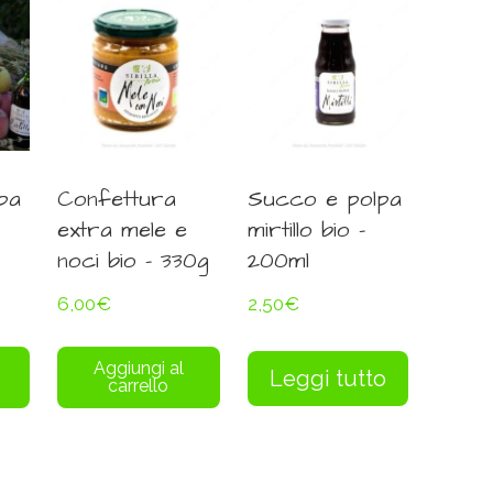
pa
Confettura
Succo e polpa
extra mele e
mirtillo bio –
noci bio – 330g
200ml
6,00
€
2,50
€
Aggiungi al
Leggi tutto
carrello