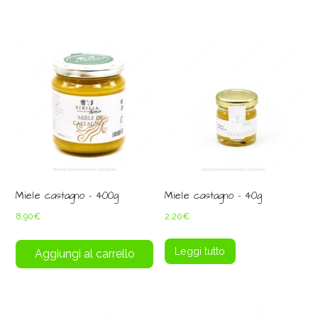
Miele castagno – 400g
Miele castagno – 40g
8,90
€
2,20
€
Leggi tutto
Aggiungi al carrello