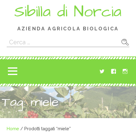
Passa
Sibilla di Norcia
al
contenuto
AZIENDA AGRICOLA BIOLOGICA
Ricerca
per:
Tag: miele
Home
/ Prodotti taggati “miele”