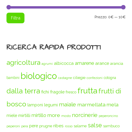
Pre
Pre
Prezzo:
0€
—
10€
Filtra
Min
Max
RICERCA RAPIDA PRODOTTI
agricoltura
amarene
albicocca
arance
arancia
agrumi
biologico
ciliegie
bambini
cotogna
castagne
confezioni
frutta
dalla terra
frutti di
fichi
fragole
fresco
bosco
maiale
marmellata
mela
legumi
lamponi
norcinerie
more
mirtilli
mirtillo
miele
mosto
peperoncino
salse
ribes
pere
prugne
salame
sambuco
peperoni
pera
rosso