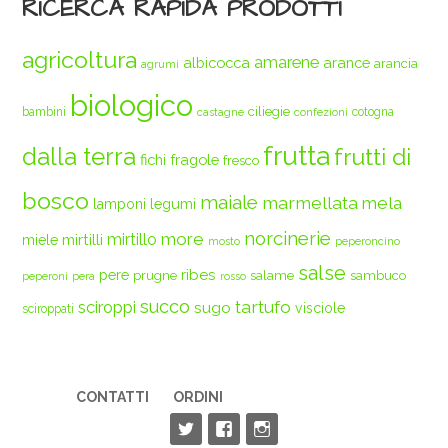
RICERCA RAPIDA PRODOTTI
agricoltura
amarene
albicocca
arance
arancia
agrumi
biologico
ciliegie
bambini
cotogna
castagne
confezioni
frutta
dalla terra
frutti di
fichi
fragole
fresco
bosco
maiale
marmellata
mela
legumi
lamponi
norcinerie
more
mirtilli
mirtillo
miele
mosto
peperoncino
salse
ribes
pere
prugne
salame
sambuco
peperoni
pera
rosso
succo
tartufo
sciroppi
sugo
visciole
sciroppati
CONTATTI
ORDINI