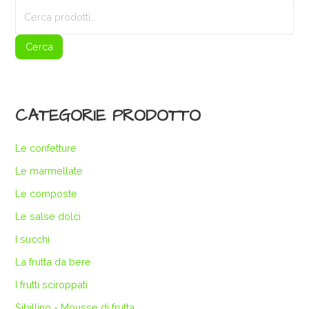
Cerca:
Cerca
CATEGORIE PRODOTTO
Le confetture
Le marmellate
Le composte
Le salse dolci
I succhi
La frutta da bere
I frutti sciroppati
Sibillino - Mousse di frutta