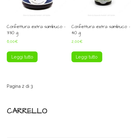
Confettura extra sambuco –
Confettura extra sambuco –
330 g
40 g
6,00
€
2,00
€
Leggi tutto
Leggi tutto
Navigazione
Pagina 2 di 3
Prodotto
CARRELLO