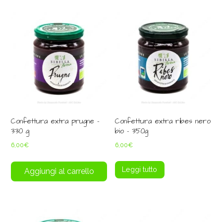
Confettura extra prugne –
Confettura extra ribes nero
330 g
bio – 350g
6,00
€
6,00
€
Leggi tutto
Aggiungi al carrello