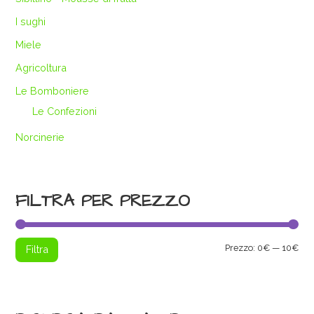
I sughi
Miele
Agricoltura
Le Bomboniere
Le Confezioni
Norcinerie
FILTRA PER PREZZO
Pre
Pre
Prezzo:
0€
—
10€
Filtra
Min
Max