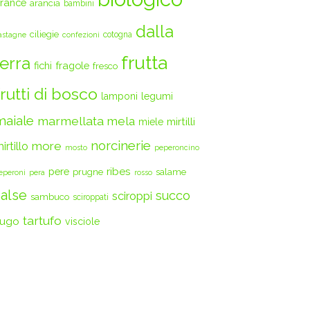
rance
arancia
bambini
dalla
ciliegie
cotogna
astagne
confezioni
frutta
terra
fichi
fragole
fresco
frutti di bosco
legumi
lamponi
maiale
marmellata
mela
mirtilli
miele
norcinerie
more
irtillo
mosto
peperoncino
ribes
pere
prugne
salame
eperoni
pera
rosso
salse
succo
sciroppi
sambuco
sciroppati
tartufo
ugo
visciole