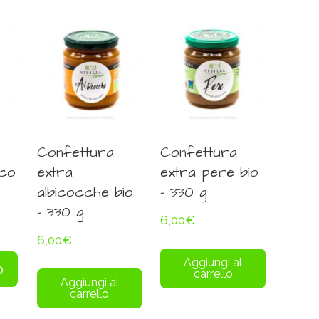
Confettura
Confettura
co
extra
extra pere bio
albicocche bio
– 330 g
– 330 g
6,00
€
6,00
€
Aggiungi al
o
carrello
Aggiungi al
carrello