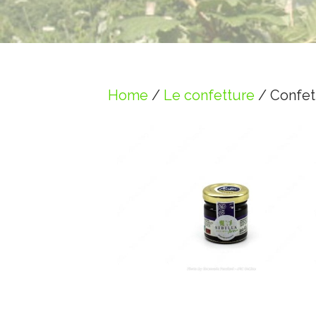
Home
/
Le confetture
/ Confett