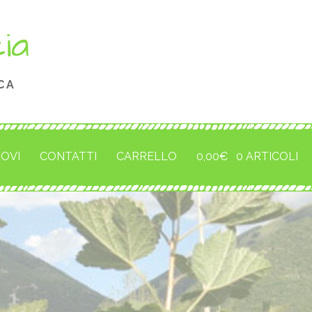
cia
CA
ROVI
CONTATTI
CARRELLO
0,00
€
0 ARTICOLI