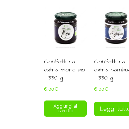
Confettura
Confettura
extra more bio
extra sambu
– 330 g
– 330 g
6,00
€
6,00
€
Aggiungi al
Leggi tutt
carrello