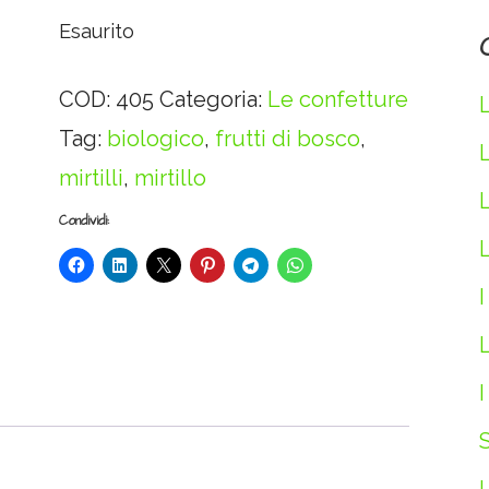
Esaurito
COD:
405
Categoria:
Le confetture
Tag:
biologico
,
frutti di bosco
,
mirtilli
,
mirtillo
Condividi:
L
I
L
I
S