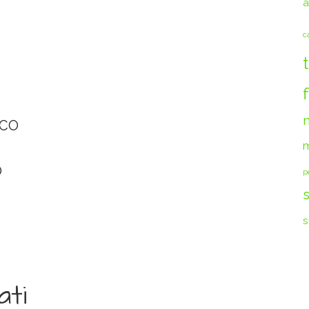
a
c
ICO
m
O
p
s
ati