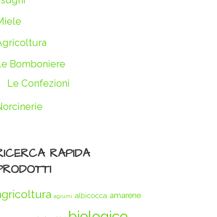
 sughi
Miele
Agricoltura
Le Bomboniere
Le Confezioni
Norcinerie
RICERCA RAPIDA
PRODOTTI
agricoltura
amarene
albicocca
agrumi
biologico