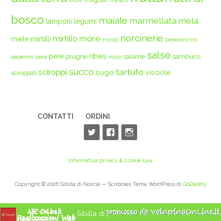
bosco
maiale
marmellata
mela
legumi
lamponi
norcinerie
more
mirtilli
mirtillo
miele
mosto
peperoncino
salse
ribes
pere
prugne
salame
sambuco
peperoni
pera
rosso
succo
tartufo
sciroppi
sugo
visciole
sciroppati
CONTATTI
ORDINI
Informativa privacy & Cookie Law
Copyright © 2026 Sibilla di Norcia — Scribbles Tema WordPress di
GoDaddy
Sibilla di