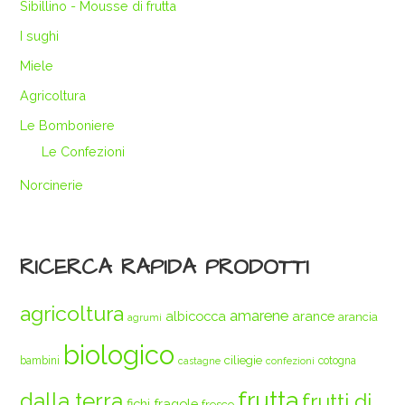
Sibillino - Mousse di frutta
I sughi
Miele
Agricoltura
Le Bomboniere
Le Confezioni
Norcinerie
RICERCA RAPIDA PRODOTTI
agricoltura
amarene
albicocca
arance
arancia
agrumi
biologico
ciliegie
bambini
cotogna
castagne
confezioni
frutta
dalla terra
frutti di
fichi
fragole
fresco