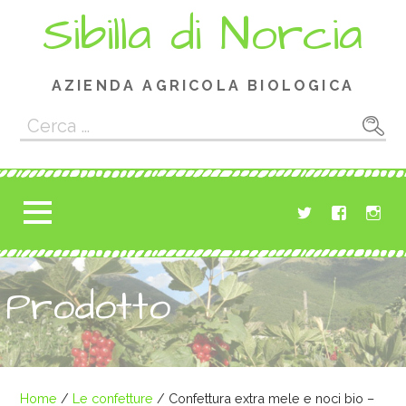
Passa
Sibilla di Norcia
al
contenuto
AZIENDA AGRICOLA BIOLOGICA
Ricerca
per:
Prodotto
Home
/
Le confetture
/ Confettura extra mele e noci bio –