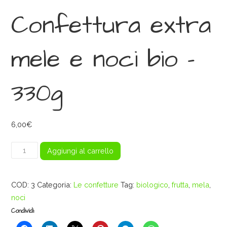
Confettura extra
mele e noci bio –
330g
6,00
€
Confettura
Aggiungi al carrello
extra
mele
COD:
3
Categoria:
Le confetture
Tag:
biologico
,
frutta
,
mela
,
e
noci
noci
bio
Condividi:
-