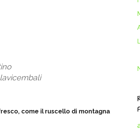
I
tino
clavicembali
resco, come il ruscello di montagna