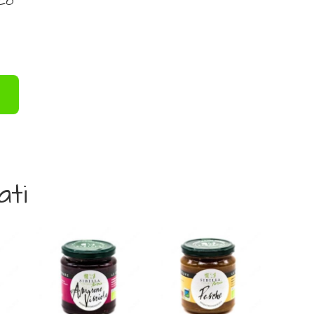
sco
ati