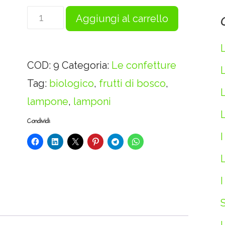
Confettura
Aggiungi al carrello
extra
lamponi
COD:
9
Categoria:
Le confetture
bio
Tag:
biologico
,
frutti di bosco
,
-
lampone
,
lamponi
350
L
g
Condividi:
I
quantità
L
I
S