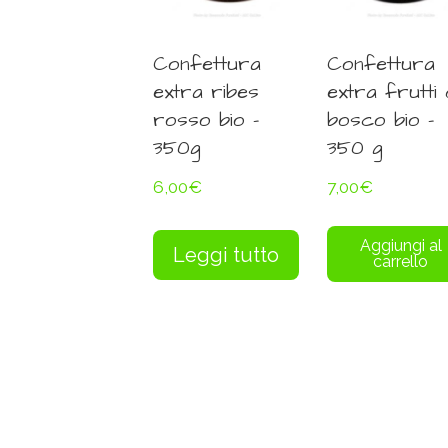
Confettura
Confettura
extra ribes
extra frutti 
rosso bio –
bosco bio –
350g
350 g
6,00
€
7,00
€
Aggiungi al
Leggi tutto
carrello