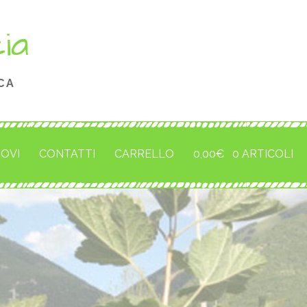
cia
CA
ROVI
CONTATTI
CARRELLO
0,00
€
0 ARTICOLI