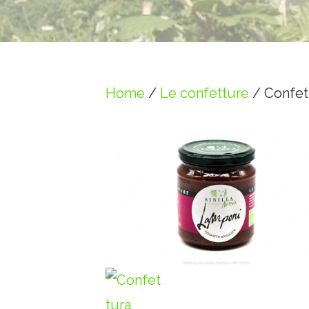
Home
/
Le confetture
/ Confett