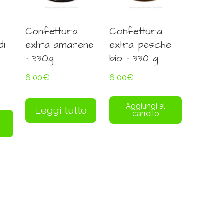
Confettura
Confettura
di
extra amarene
extra pesche
– 330g
bio – 330 g
6,00
€
6,00
€
Aggiungi al
Leggi tutto
carrello