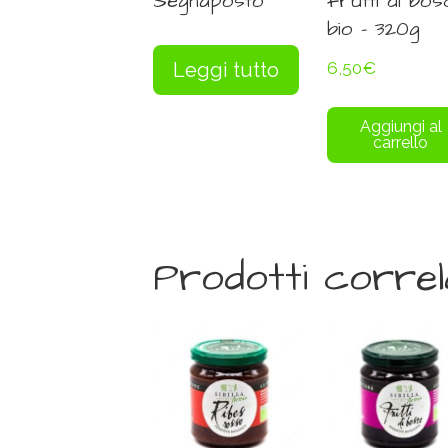
Segnaposto
frutti di bo
bio – 320g
Leggi tutto
6,50
€
Aggiungi al
carrello
Prodotti correl