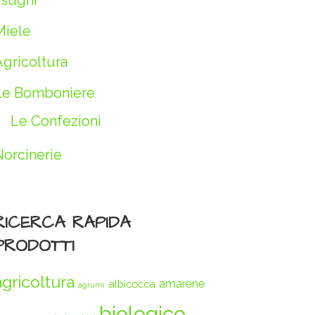
 sughi
Miele
Agricoltura
Le Bomboniere
Le Confezioni
Norcinerie
RICERCA RAPIDA
PRODOTTI
agricoltura
amarene
albicocca
agrumi
biologico