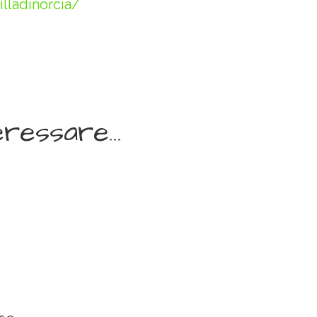
lladinorcia/
eressare…