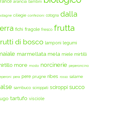
rance
arancia
bambini
dalla
ciliegie
cotogna
astagne
confezioni
frutta
terra
fichi
fragole
fresco
frutti di bosco
legumi
lamponi
maiale
marmellata
mela
mirtilli
miele
norcinerie
more
irtillo
mosto
peperoncino
ribes
pere
prugne
salame
eperoni
pera
rosso
salse
succo
sciroppi
sambuco
sciroppati
tartufo
ugo
visciole