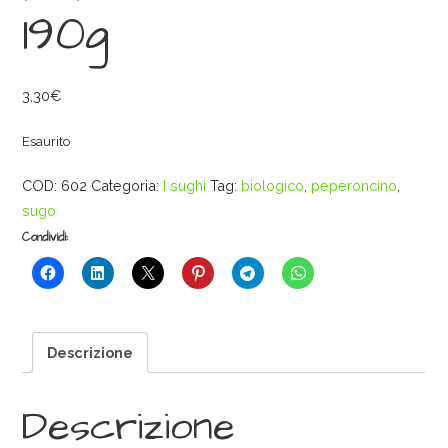
190g
3,30
€
Esaurito
COD:
602
Categoria:
I sughi
Tag:
biologico
,
peperoncino
,
sugo
Condividi:
Descrizione
Descrizione