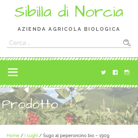
Passa
Sibilla di Norcia
al
contenuto
AZIENDA AGRICOLA BIOLOGICA
Ricerca
per:
Prodotto
Home
/
I sughi
/ Sugo al peperoncino bio – 190g