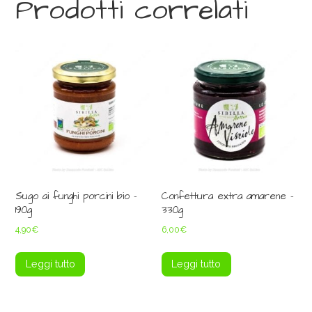
Prodotti correlati
Sugo ai funghi porcini bio –
Confettura extra amarene –
190g
330g
4,90
€
6,00
€
Leggi tutto
Leggi tutto