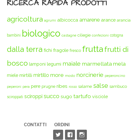
RICERCA RAPIDA PRODOTTI
agricoltura
amarene
albicocca
arance
arancia
agrumi
biologico
ciliegie
bambini
cotogna
castagne
confezioni
frutta
dalla terra
frutti di
fichi
fragole
fresco
bosco
maiale
marmellata
mela
legumi
lamponi
norcinerie
more
mirtilli
mirtillo
miele
mosto
peperoncino
salse
ribes
pere
prugne
salame
sambuco
peperoni
pera
rosso
succo
tartufo
sciroppi
sugo
visciole
sciroppati
CONTATTI
ORDINI