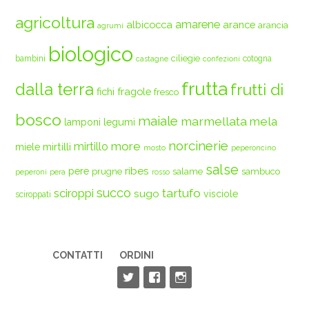
agricoltura
amarene
albicocca
arance
arancia
agrumi
biologico
ciliegie
bambini
cotogna
castagne
confezioni
frutta
dalla terra
frutti di
fichi
fragole
fresco
bosco
maiale
marmellata
mela
legumi
lamponi
norcinerie
more
mirtilli
mirtillo
miele
mosto
peperoncino
salse
ribes
pere
prugne
salame
sambuco
peperoni
pera
rosso
succo
tartufo
sciroppi
sugo
visciole
sciroppati
CONTATTI
ORDINI