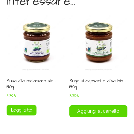
interessare…
Sugo alle melanzane bio –
Sugo ai capperi e olive bio –
190g
190g
3,30
€
3,30
€
Leggi tutto
Aggiungi al carrello