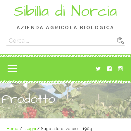
Passa
Sibilla di Norcia
al
contenuto
AZIENDA AGRICOLA BIOLOGICA
Ricerca
per:
Prodotto
Home
/
I sughi
/ Sugo alle olive bio – 190g