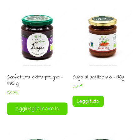
Confettura extra prugne –
Sugo al basilico bio – 190g
330 g
3,30
€
6,00
€
Leggi tutto
Aggiungi al carrello