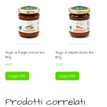
Sugo ai funghi porcini bio –
Sugo al peperoncino bio –
190g
190g
4,90
€
3,30
€
Leggi tutto
Leggi tutto
Prodotti correlati