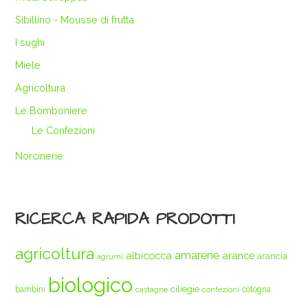
Sibillino - Mousse di frutta
I sughi
Miele
Agricoltura
Le Bomboniere
Le Confezioni
Norcinerie
RICERCA RAPIDA PRODOTTI
agricoltura
amarene
albicocca
arance
arancia
agrumi
biologico
ciliegie
bambini
cotogna
castagne
confezioni