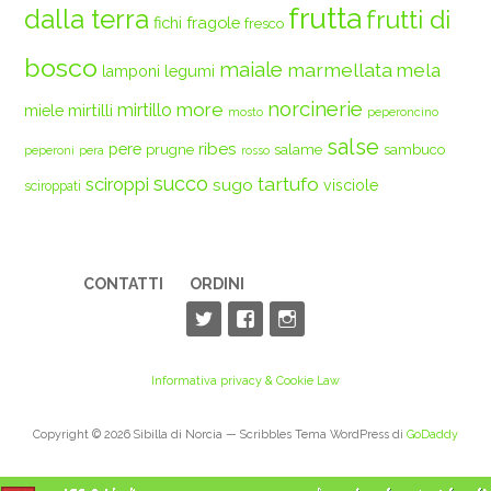
frutta
dalla terra
frutti di
fichi
fragole
fresco
bosco
maiale
marmellata
mela
legumi
lamponi
norcinerie
more
mirtilli
mirtillo
miele
mosto
peperoncino
salse
ribes
pere
prugne
salame
sambuco
peperoni
pera
rosso
succo
tartufo
sciroppi
sugo
visciole
sciroppati
CONTATTI
ORDINI
Informativa privacy & Cookie Law
Copyright © 2026 Sibilla di Norcia — Scribbles Tema WordPress di
GoDaddy