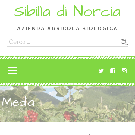
Passa
Sibilla di Norcia
al
contenuto
AZIENDA AGRICOLA BIOLOGICA
Ricerca
per:
Media