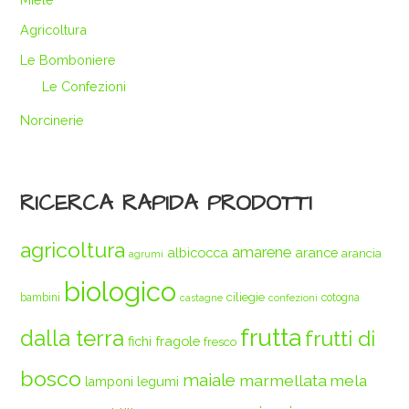
Agricoltura
Le Bomboniere
Le Confezioni
Norcinerie
RICERCA RAPIDA PRODOTTI
agricoltura
amarene
albicocca
arance
arancia
agrumi
biologico
ciliegie
bambini
cotogna
castagne
confezioni
frutta
dalla terra
frutti di
fichi
fragole
fresco
bosco
maiale
marmellata
mela
legumi
lamponi