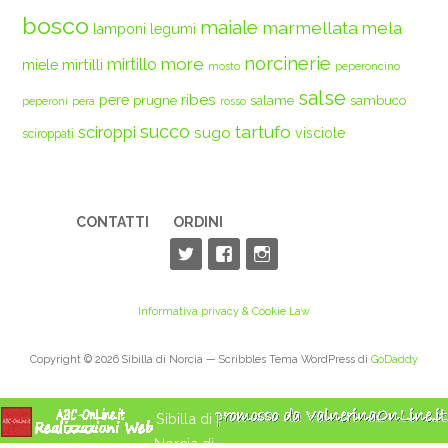
bosco
maiale
marmellata
mela
legumi
lamponi
norcinerie
more
mirtilli
mirtillo
miele
mosto
peperoncino
salse
ribes
pere
prugne
salame
sambuco
peperoni
pera
rosso
succo
tartufo
sciroppi
sugo
visciole
sciroppati
CONTATTI
ORDINI
Informativa privacy & Cookie Law
Copyright © 2026 Sibilla di Norcia — Scribbles Tema WordPress di
GoDaddy
Sibilla di
Norcia di