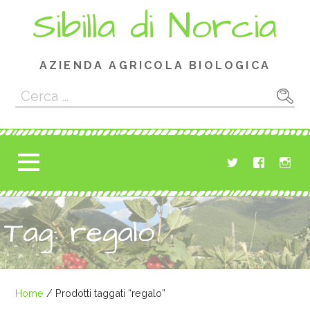
Passa
Sibilla di Norcia
al
contenuto
AZIENDA AGRICOLA BIOLOGICA
Ricerca
per:
Tag: regalo
Home
/ Prodotti taggati “regalo”