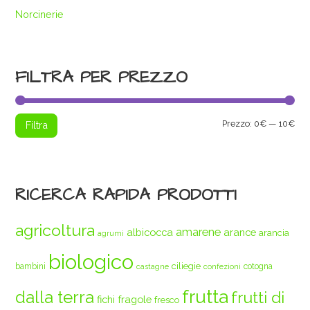
Norcinerie
FILTRA PER PREZZO
Pre
Pre
Prezzo:
0€
—
10€
Filtra
Min
Max
RICERCA RAPIDA PRODOTTI
agricoltura
amarene
albicocca
arance
arancia
agrumi
biologico
ciliegie
bambini
cotogna
castagne
confezioni
frutta
dalla terra
frutti di
fichi
fragole
fresco