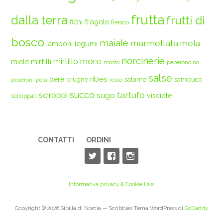
frutta
dalla terra
frutti di
fichi
fragole
fresco
bosco
maiale
marmellata
mela
legumi
lamponi
norcinerie
more
mirtilli
mirtillo
miele
mosto
peperoncino
salse
ribes
pere
prugne
salame
sambuco
peperoni
pera
rosso
succo
tartufo
sciroppi
sugo
visciole
sciroppati
CONTATTI
ORDINI
Informativa privacy & Cookie Law
Copyright © 2026 Sibilla di Norcia — Scribbles Tema WordPress di
GoDaddy