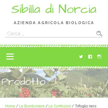
Passa
Sibilla di Norcia
al
contenuto
AZIENDA AGRICOLA BIOLOGICA
Ricerca
per:
Prodotto
Home
/
Le Bomboniere
/
Le Confezioni
/ Trifoglio nero