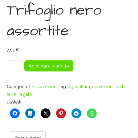
Trifoglio nero
assortite
7,00
€
Trifoglio
Aggiungi al carrello
nero
assortite
Categoria:
Le Confezioni
Tag:
agricoltura
,
confezioni
,
dalla
quantità
terra
,
regalo
Condividi:
Descrizione