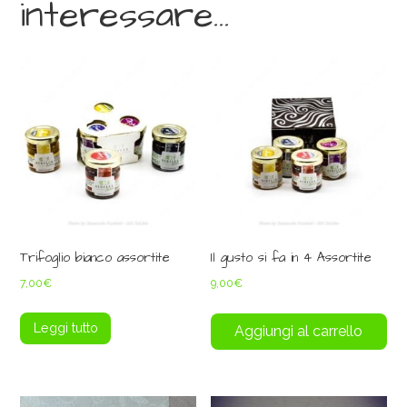
interessare…
Trifoglio bianco assortite
Il gusto si fa in 4 Assortite
7,00
€
9,00
€
Leggi tutto
Aggiungi al carrello