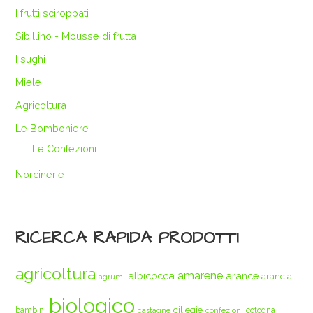
I frutti sciroppati
Sibillino - Mousse di frutta
I sughi
Miele
Agricoltura
Le Bomboniere
Le Confezioni
Norcinerie
RICERCA RAPIDA PRODOTTI
agricoltura
amarene
albicocca
arance
arancia
agrumi
biologico
ciliegie
bambini
cotogna
castagne
confezioni