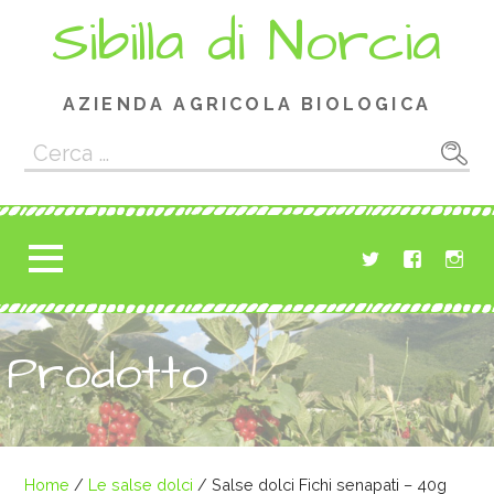
Passa
Sibilla di Norcia
al
contenuto
AZIENDA AGRICOLA BIOLOGICA
Ricerca
per:
Prodotto
Home
/
Le salse dolci
/ Salse dolci Fichi senapati – 40g