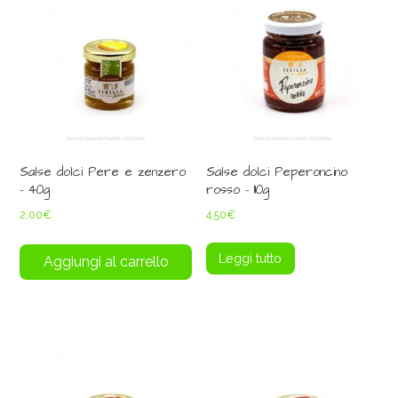
Salse dolci Pere e zenzero
Salse dolci Peperoncino
– 40g
rosso – 110g
2,00
€
4,50
€
Leggi tutto
Aggiungi al carrello