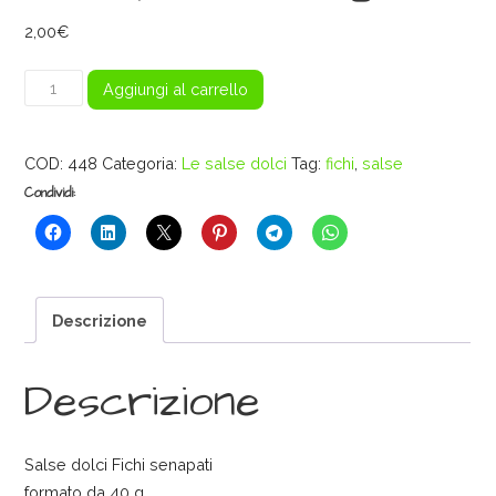
2,00
€
Salse
Aggiungi al carrello
dolci
Fichi
COD:
448
Categoria:
Le salse dolci
Tag:
fichi
,
salse
senapati
-
Condividi:
40g
quantità
Descrizione
Descrizione
Salse dolci Fichi senapati
formato da 40 g