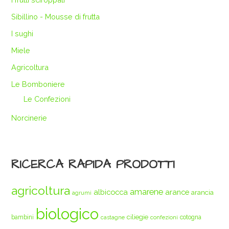
Sibillino - Mousse di frutta
I sughi
Miele
Agricoltura
Le Bomboniere
Le Confezioni
Norcinerie
RICERCA RAPIDA PRODOTTI
agricoltura
amarene
albicocca
arance
arancia
agrumi
biologico
ciliegie
bambini
cotogna
castagne
confezioni