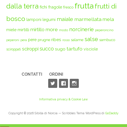
frutta
dalla terra
frutti di
fichi
fragole
fresco
bosco
maiale
marmellata
mela
legumi
lamponi
norcinerie
more
mirtilli
mirtillo
miele
mosto
peperoncino
salse
ribes
pere
prugne
salame
sambuco
peperoni
pera
rosso
succo
tartufo
sciroppi
sugo
visciole
sciroppati
CONTATTI
ORDINI
Informativa privacy & Cookie Law
Copyright © 2026 Sibilla di Norcia — Scribbles Tema WordPress di
GoDaddy