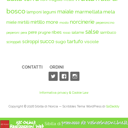
bosco
maiale
marmellata
mela
legumi
lamponi
norcinerie
more
mirtilli
mirtillo
miele
mosto
peperoncino
salse
ribes
pere
prugne
salame
sambuco
peperoni
pera
rosso
succo
tartufo
sciroppi
sugo
visciole
sciroppati
CONTATTI
ORDINI
Informativa privacy & Cookie Law
Copyright © 2026 Sibilla di Norcia — Scribbles Tema WordPress di
GoDaddy
Sibilla di