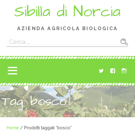
Passa
Sibilla di Norcia
al
contenuto
AZIENDA AGRICOLA BIOLOGICA
Ricerca
per:
Tag: bosco
Home
/ Prodotti taggati “bosco”