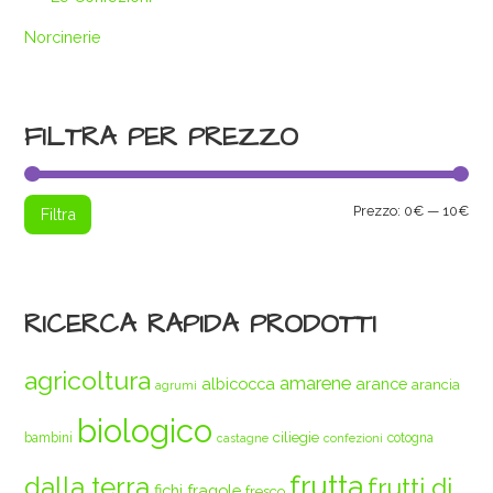
Norcinerie
FILTRA PER PREZZO
Pre
Pre
Prezzo:
0€
—
10€
Filtra
Min
Max
RICERCA RAPIDA PRODOTTI
agricoltura
amarene
albicocca
arance
arancia
agrumi
biologico
ciliegie
bambini
cotogna
castagne
confezioni
frutta
dalla terra
frutti di
fichi
fragole
fresco