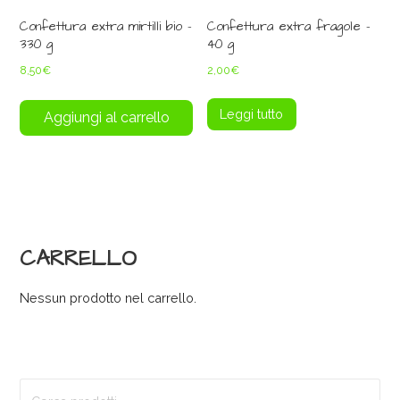
Confettura extra mirtilli bio –
Confettura extra fragole –
330 g
40 g
8,50
€
2,00
€
Leggi tutto
Aggiungi al carrello
CARRELLO
Nessun prodotto nel carrello.
Cerca: