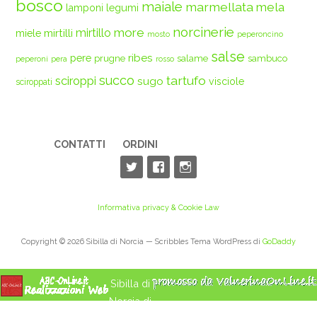
bosco
maiale
marmellata
mela
legumi
lamponi
norcinerie
more
mirtilli
mirtillo
miele
mosto
peperoncino
salse
ribes
pere
prugne
salame
sambuco
peperoni
pera
rosso
succo
tartufo
sciroppi
sugo
visciole
sciroppati
CONTATTI
ORDINI
Informativa privacy & Cookie Law
Copyright © 2026 Sibilla di Norcia — Scribbles Tema WordPress di
GoDaddy
Sibilla di
Norcia di