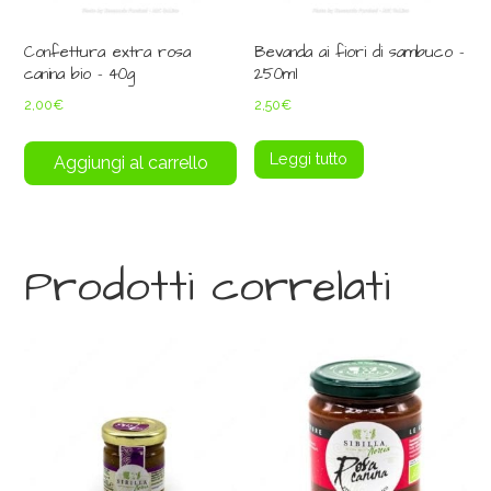
Confettura extra rosa
Bevanda ai fiori di sambuco –
canina bio – 40g
250ml
2,00
€
2,50
€
Leggi tutto
Aggiungi al carrello
Prodotti correlati