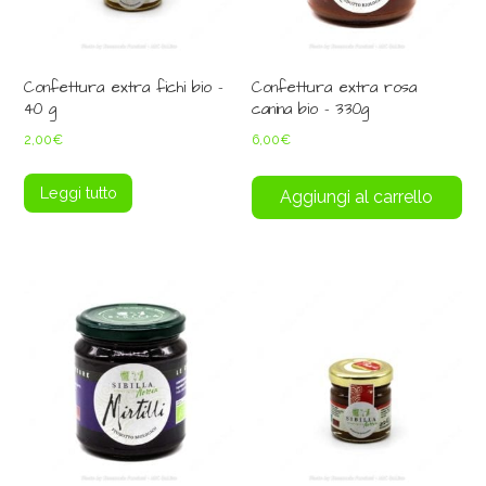
Confettura extra fichi bio –
Confettura extra rosa
40 g
canina bio – 330g
2,00
€
6,00
€
Leggi tutto
Aggiungi al carrello