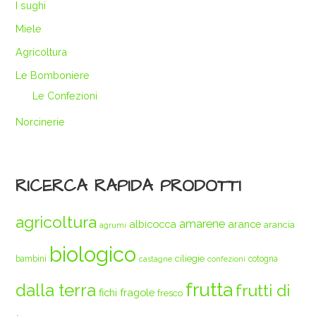
I sughi
Miele
Agricoltura
Le Bomboniere
Le Confezioni
Norcinerie
RICERCA RAPIDA PRODOTTI
agricoltura
amarene
albicocca
arance
arancia
agrumi
biologico
ciliegie
bambini
cotogna
castagne
confezioni
frutta
dalla terra
frutti di
fichi
fragole
fresco