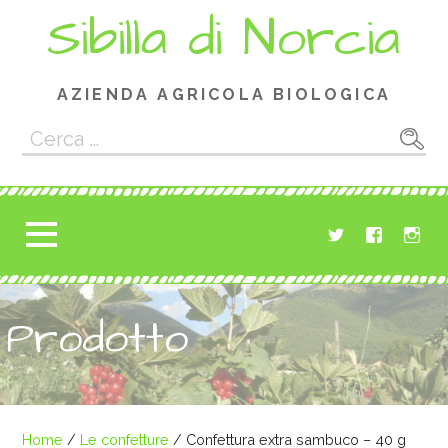
Passa
Sibilla di Norcia
al
contenuto
AZIENDA AGRICOLA BIOLOGICA
Ricerca
per:
Prodotto
Home
/
Le confetture
/ Confettura extra sambuco – 40 g