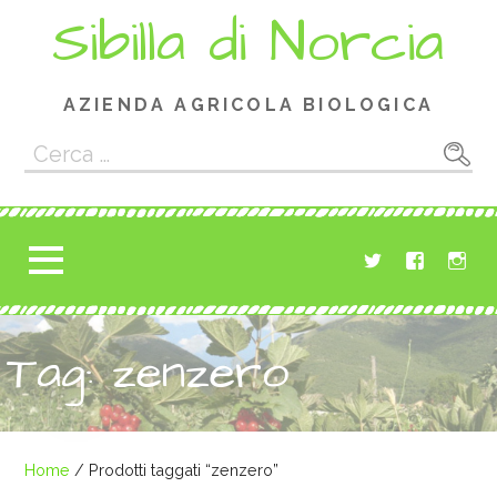
Passa
Sibilla di Norcia
al
contenuto
AZIENDA AGRICOLA BIOLOGICA
Ricerca
per:
Tag: zenzero
Home
/ Prodotti taggati “zenzero”