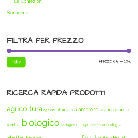
Le Confezioni
Norcinerie
FILTRA PER PREZZO
Pre
Pre
Prezzo:
0€
—
10€
Filtra
Min
Max
RICERCA RAPIDA PRODOTTI
agricoltura
amarene
albicocca
arance
arancia
agrumi
biologico
ciliegie
bambini
cotogna
castagne
confezioni