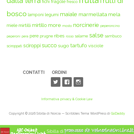
frutta
dalla terra
frutti di
fichi
fragole
fresco
bosco
maiale
marmellata
mela
legumi
lamponi
norcinerie
more
mirtilli
mirtillo
miele
mosto
peperoncino
salse
ribes
pere
prugne
salame
sambuco
peperoni
pera
rosso
succo
tartufo
sciroppi
sugo
visciole
sciroppati
CONTATTI
ORDINI
Informativa privacy & Cookie Law
Copyright © 2026 Sibilla di Norcia — Scribbles Tema WordPress di
GoDaddy
Sibilla di