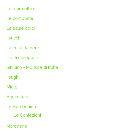
Le marmellate
Le composte
Le salse dolci
I succhi
La frutta da bere
I frutti sciroppati
Sibillino - Mousse di frutta
I sughi
Miele
Agricoltura
Le Bomboniere
Le Confezioni
Norcinerie