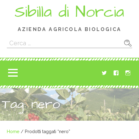
Passa
Sibilla di Norcia
al
contenuto
AZIENDA AGRICOLA BIOLOGICA
Ricerca
per:
Tag: nero
Home
/ Prodotti taggati “nero”