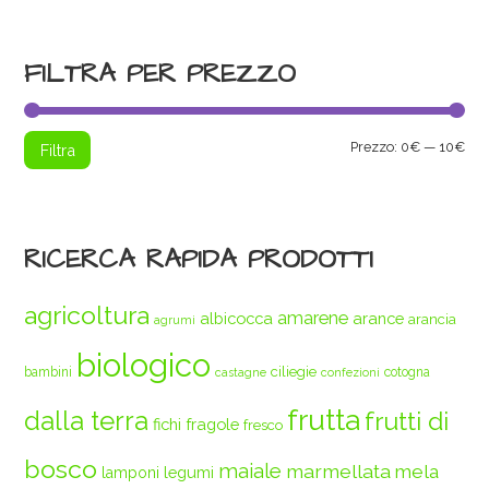
FILTRA PER PREZZO
Pre
Pre
Prezzo:
0€
—
10€
Filtra
Min
Max
RICERCA RAPIDA PRODOTTI
agricoltura
amarene
albicocca
arance
arancia
agrumi
biologico
ciliegie
bambini
cotogna
castagne
confezioni
frutta
dalla terra
frutti di
fichi
fragole
fresco
bosco
maiale
marmellata
mela
legumi
lamponi