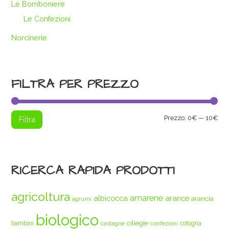
Le Bomboniere
Le Confezioni
Norcinerie
FILTRA PER PREZZO
Pre
Pre
Prezzo:
0€
—
10€
Filtra
Min
Max
RICERCA RAPIDA PRODOTTI
agricoltura
amarene
albicocca
arance
arancia
agrumi
biologico
ciliegie
bambini
cotogna
castagne
confezioni