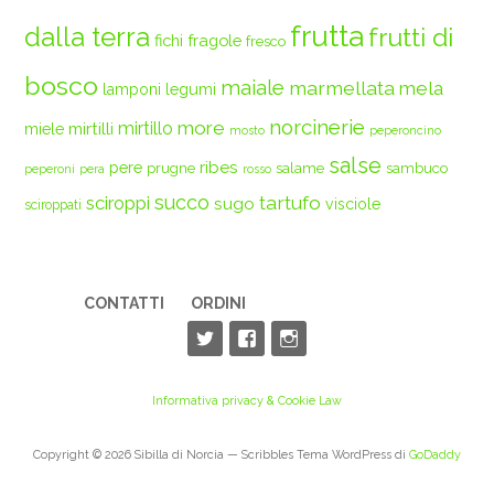
frutta
dalla terra
frutti di
fichi
fragole
fresco
bosco
maiale
marmellata
mela
legumi
lamponi
norcinerie
more
mirtilli
mirtillo
miele
mosto
peperoncino
salse
ribes
pere
prugne
salame
sambuco
peperoni
pera
rosso
succo
tartufo
sciroppi
sugo
visciole
sciroppati
CONTATTI
ORDINI
Informativa privacy & Cookie Law
Copyright © 2026 Sibilla di Norcia — Scribbles Tema WordPress di
GoDaddy