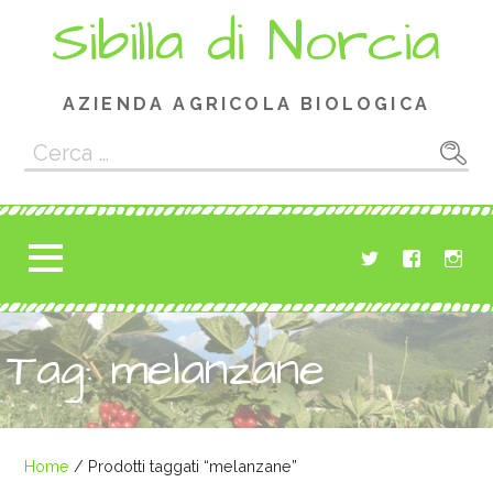
Passa
Sibilla di Norcia
al
contenuto
AZIENDA AGRICOLA BIOLOGICA
Ricerca
per:
Tag: melanzane
Home
/ Prodotti taggati “melanzane”