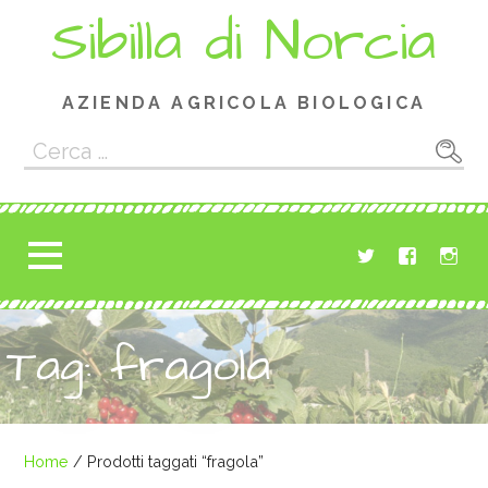
Passa
Sibilla di Norcia
al
contenuto
AZIENDA AGRICOLA BIOLOGICA
Ricerca
per:
Tag: fragola
Home
/ Prodotti taggati “fragola”