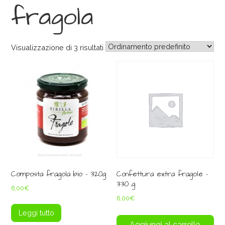
fragola
Visualizzazione di 3 risultati
Composta fragola bio – 320g
Confettura extra fragole –
330 g
6,00
€
6,00
€
Leggi tutto
Aggiungi al carrello