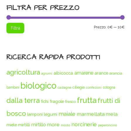
FILTRA PER PREZZO
Pre
Pre
Prezzo:
0€
—
10€
Filtra
Min
Max
RICERCA RAPIDA PRODOTTI
agricoltura
amarene
albicocca
arance
arancia
agrumi
biologico
ciliegie
bambini
cotogna
castagne
confezioni
frutta
dalla terra
frutti di
fichi
fragole
fresco
bosco
maiale
marmellata
mela
legumi
lamponi
norcinerie
more
mirtilli
mirtillo
miele
mosto
peperoncino