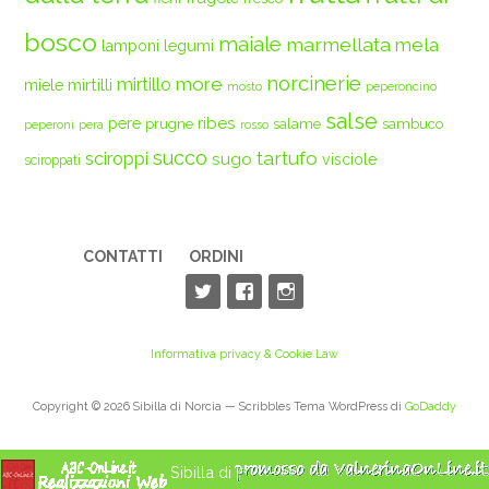
bosco
maiale
marmellata
mela
legumi
lamponi
norcinerie
more
mirtilli
mirtillo
miele
mosto
peperoncino
salse
ribes
pere
prugne
salame
sambuco
peperoni
pera
rosso
succo
tartufo
sciroppi
sugo
visciole
sciroppati
CONTATTI
ORDINI
Informativa privacy & Cookie Law
Copyright © 2026 Sibilla di Norcia — Scribbles Tema WordPress di
GoDaddy
Sibilla di