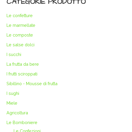
CATEGORIE PRODOTTO
Le confetture
Le marmellate
Le composte
Le salse dolci
I succhi
La frutta da bere
I frutti sciroppati
Sibillino - Mousse di frutta
I sughi
Miele
Agricoltura
Le Bomboniere
Le Confezioni