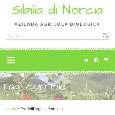
Passa
Sibilla di Norcia
al
contenuto
AZIENDA AGRICOLA BIOLOGICA
Ricerca
per:
Tag: corniole
Home
/ Prodotti taggati “corniole”