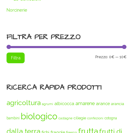
Norcinerie
FILTRA PER PREZZO
Pre
Pre
Prezzo:
0€
—
10€
Filtra
Min
Max
RICERCA RAPIDA PRODOTTI
agricoltura
amarene
albicocca
arance
arancia
agrumi
biologico
ciliegie
bambini
cotogna
castagne
confezioni
frutta
dalla terra
frutti di
fichi
fragole
fresco