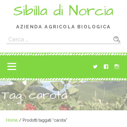
Passa
Sibilla di Norcia
al
contenuto
AZIENDA AGRICOLA BIOLOGICA
Ricerca
per:
Tag: carota
Home
/ Prodotti taggati “carota”