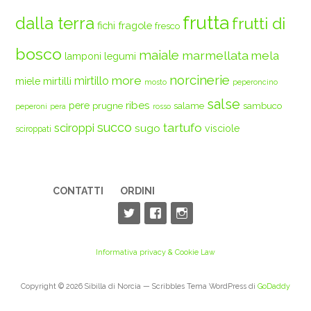
frutta
dalla terra
frutti di
fichi
fragole
fresco
bosco
maiale
marmellata
mela
legumi
lamponi
norcinerie
more
mirtilli
mirtillo
miele
mosto
peperoncino
salse
ribes
pere
prugne
salame
sambuco
peperoni
pera
rosso
succo
tartufo
sciroppi
sugo
visciole
sciroppati
CONTATTI
ORDINI
Informativa privacy & Cookie Law
Copyright © 2026 Sibilla di Norcia — Scribbles Tema WordPress di
GoDaddy