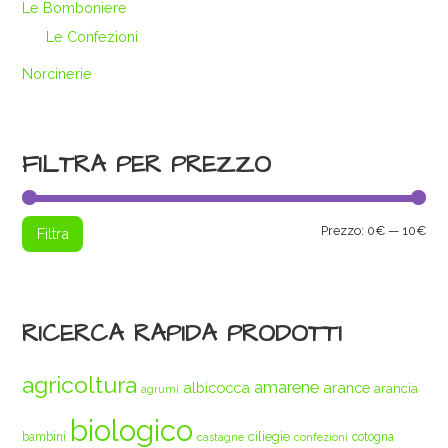
Le Bomboniere
Le Confezioni
Norcinerie
FILTRA PER PREZZO
Pre
Pre
Prezzo:
0€
—
10€
Filtra
Min
Max
RICERCA RAPIDA PRODOTTI
agricoltura
amarene
albicocca
arance
arancia
agrumi
biologico
ciliegie
bambini
cotogna
castagne
confezioni