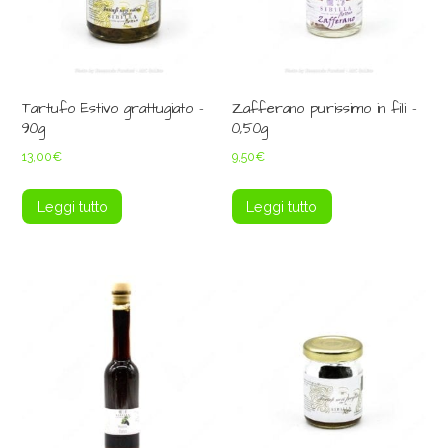
Tartufo Estivo grattugiato –
Zafferano purissimo in fili –
90g
0,50g
13,00
€
9,50
€
Leggi tutto
Leggi tutto