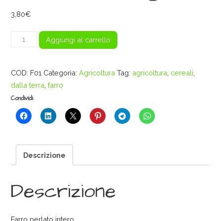
3,80
€
Farro
Aggiungi al carrello
perlato
intero
COD:
F01
Categoria:
Agricoltura
Tag:
agricoltura
,
cereali
,
-
dalla terra
,
farro
500g
quantità
Condividi:
Descrizione
Descrizione
Farro perlato intero