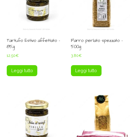
Tartufo Estivo affettato –
Farro perlato spezzato –
85g
500g
12,50
€
3,80
€
Leggi tutto
Leggi tutto