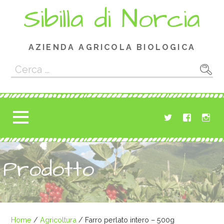
Passa
Sibilla di Norcia
al
contenuto
AZIENDA AGRICOLA BIOLOGICA
Ricerca
per:
Prodotto
Home
/
Agricoltura
/ Farro perlato intero – 500g