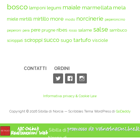
bosco
maiale
marmellata
mela
legumi
lamponi
norcinerie
more
mirtilli
mirtillo
miele
mosto
peperoncino
salse
ribes
pere
prugne
salame
sambuco
peperoni
pera
rosso
succo
tartufo
sciroppi
sugo
visciole
sciroppati
CONTATTI
ORDINI
Informativa privacy & Cookie Law
Copyright © 2026 Sibilla di Norcia — Scribbles Tema WordPress di
GoDaddy
Sibilla di
Norcia di