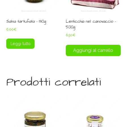
Salsa tartufata – 130g
Lenticchia nel canovaccio –
500g
6,00
€
6,50
€
Leggi tutto
Aggiungi al carrello
Prodotti correlati