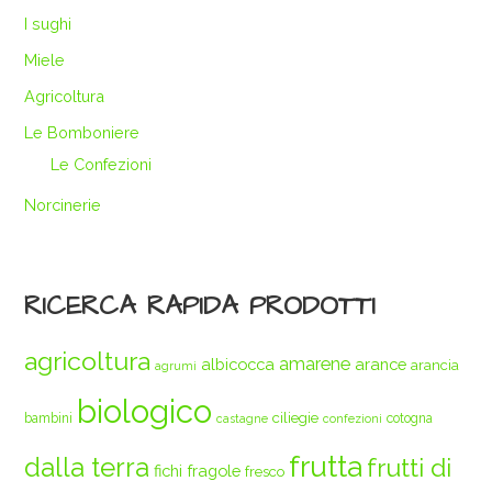
I sughi
Miele
Agricoltura
Le Bomboniere
Le Confezioni
Norcinerie
RICERCA RAPIDA PRODOTTI
agricoltura
amarene
albicocca
arance
arancia
agrumi
biologico
ciliegie
bambini
cotogna
castagne
confezioni
frutta
dalla terra
frutti di
fichi
fragole
fresco