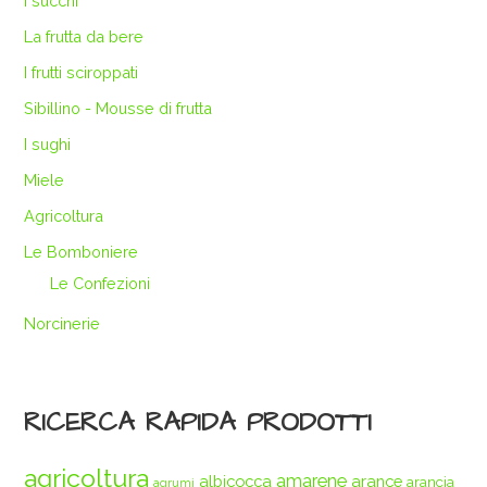
I succhi
La frutta da bere
I frutti sciroppati
Sibillino - Mousse di frutta
I sughi
Miele
Agricoltura
Le Bomboniere
Le Confezioni
Norcinerie
RICERCA RAPIDA PRODOTTI
agricoltura
amarene
albicocca
arance
arancia
agrumi