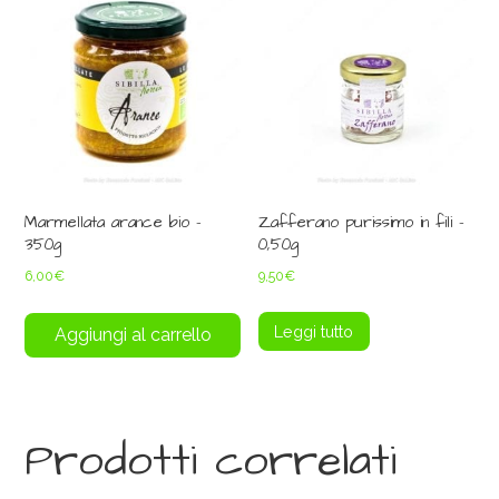
Marmellata arance bio –
Zafferano purissimo in fili –
350g
0,50g
6,00
€
9,50
€
Leggi tutto
Aggiungi al carrello
Prodotti correlati