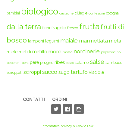
biologico
ciliegie
bambini
cotogna
castagne
confezioni
frutta
dalla terra
frutti di
fichi
fragole
fresco
bosco
maiale
marmellata
mela
legumi
lamponi
norcinerie
more
mirtilli
mirtillo
miele
mosto
peperoncino
salse
ribes
pere
prugne
salame
sambuco
peperoni
pera
rosso
succo
tartufo
sciroppi
sugo
visciole
sciroppati
CONTATTI
ORDINI
Informativa privacy & Cookie Law