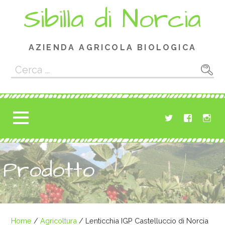
Passa
Sibilla di Norcia
al
contenuto
AZIENDA AGRICOLA BIOLOGICA
Ricerca
per:
Prodotto
Home
/
Agricoltura
/ Lenticchia IGP Castelluccio di Norcia