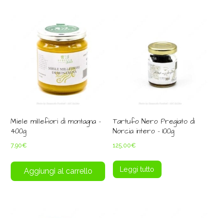
Miele millefiori di montagna –
Tartufo Nero Pregiato di
400g
Norcia intero – 100g
7,90
€
125,00
€
Leggi tutto
Aggiungi al carrello