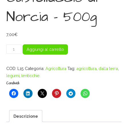
Norcia – 500g
7,00
€
Lenticchia
Aggiungi al carrello
IGP
Castelluccio
COD:
L15
Categoria:
Agricoltura
Tag:
agricoltura
,
dalla terra
,
di
legumi
,
lenticchie
Norcia
-
Condividi:
500g
quantità
Descrizione