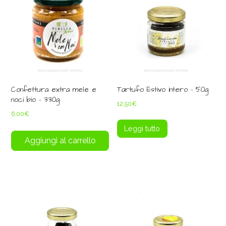
Confettura extra mele e
Tartufo Estivo intero – 50g
noci bio – 330g
12,50
€
6,00
€
Leggi tutto
Aggiungi al carrello