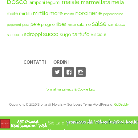
bosco
maiale
marmellata
mela
legumi
lamponi
norcinerie
more
mirtilli
mirtillo
miele
mosto
peperoncino
salse
ribes
pere
prugne
salame
sambuco
peperoni
pera
rosso
succo
tartufo
sciroppi
sugo
visciole
sciroppati
CONTATTI
ORDINI
Informativa privacy & Cookie Law
Copyright © 2026 Sibilla di Norcia — Scribbles Tema WordPress di
GoDaddy
Sibilla di
Norcia di