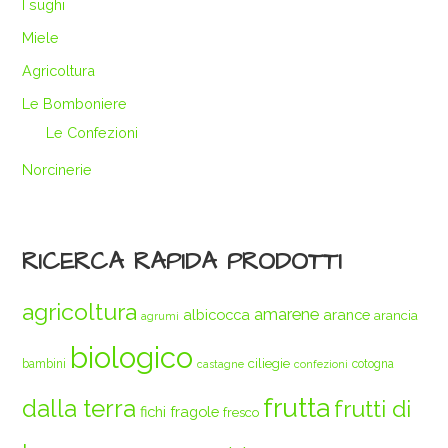
I sughi
Miele
Agricoltura
Le Bomboniere
Le Confezioni
Norcinerie
RICERCA RAPIDA PRODOTTI
agricoltura
amarene
albicocca
arance
arancia
agrumi
biologico
ciliegie
bambini
cotogna
castagne
confezioni
frutta
dalla terra
frutti di
fichi
fragole
fresco