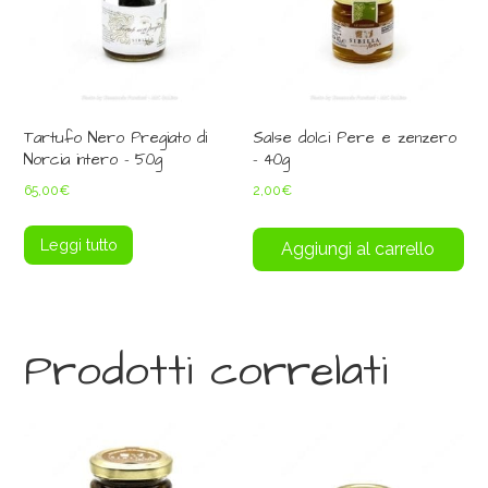
Tartufo Nero Pregiato di
Salse dolci Pere e zenzero
Norcia intero – 50g
– 40g
65,00
€
2,00
€
Leggi tutto
Aggiungi al carrello
Prodotti correlati