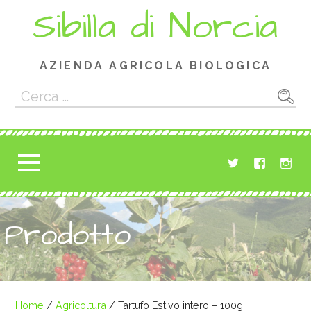
Passa
Sibilla di Norcia
al
contenuto
AZIENDA AGRICOLA BIOLOGICA
Ricerca
per:
Prodotto
Home
/
Agricoltura
/ Tartufo Estivo intero – 100g