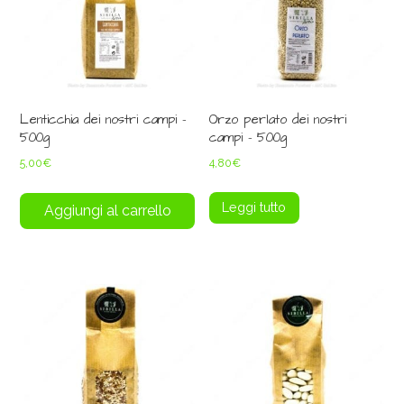
Lenticchia dei nostri campi –
Orzo perlato dei nostri
500g
campi – 500g
5,00
€
4,80
€
Leggi tutto
Aggiungi al carrello