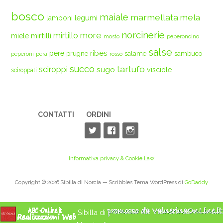
bosco
maiale
marmellata
mela
legumi
lamponi
norcinerie
more
mirtilli
mirtillo
miele
mosto
peperoncino
salse
ribes
pere
prugne
salame
sambuco
peperoni
pera
rosso
succo
tartufo
sciroppi
sugo
visciole
sciroppati
CONTATTI
ORDINI
Informativa privacy & Cookie Law
Copyright © 2026 Sibilla di Norcia — Scribbles Tema WordPress di
GoDaddy
Sibilla di