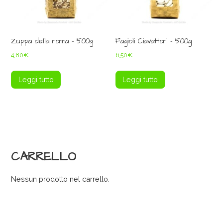
Zuppa della nonna – 500g
Fagioli Ciavattoni – 500g
4,80
€
6,50
€
Leggi tutto
Leggi tutto
CARRELLO
Nessun prodotto nel carrello.