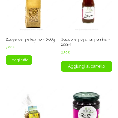
Zuppa del pellegrino – 500g
Succo e polpa lamponi bio –
200ml
5,00
€
2,50
€
Leggi tutto
Aggiungi al carrello