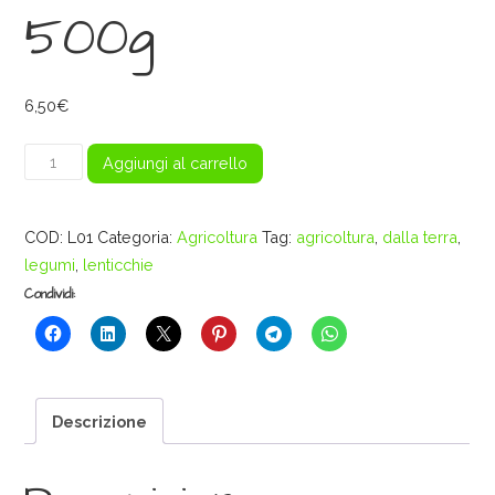
500g
6,50
€
Lenticchia
Aggiungi al carrello
nel
canovaccio
COD:
L01
Categoria:
Agricoltura
Tag:
agricoltura
,
dalla terra
,
-
legumi
,
lenticchie
500g
quantità
Condividi:
Descrizione