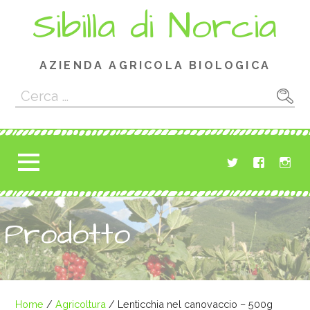
Passa
Sibilla di Norcia
al
contenuto
AZIENDA AGRICOLA BIOLOGICA
Ricerca
per:
Prodotto
Home
/
Agricoltura
/ Lenticchia nel canovaccio – 500g