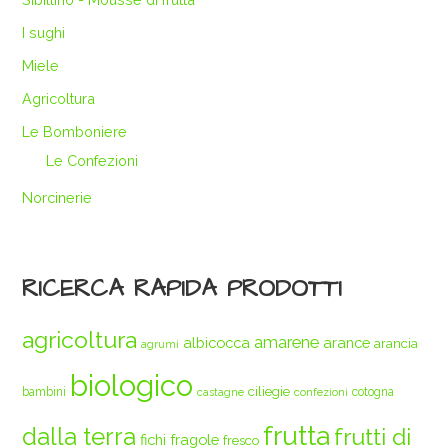
I sughi
Miele
Agricoltura
Le Bomboniere
Le Confezioni
Norcinerie
RICERCA RAPIDA PRODOTTI
agricoltura
amarene
albicocca
arance
arancia
agrumi
biologico
ciliegie
bambini
cotogna
castagne
confezioni
frutta
dalla terra
frutti di
fichi
fragole
fresco