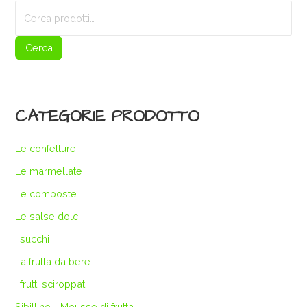
Cerca:
Cerca
CATEGORIE PRODOTTO
Le confetture
Le marmellate
Le composte
Le salse dolci
I succhi
La frutta da bere
I frutti sciroppati
Sibillino - Mousse di frutta