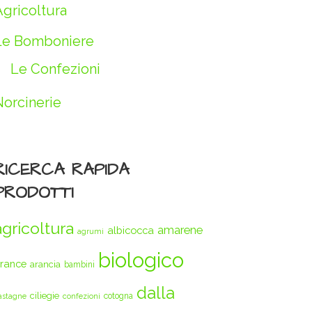
Agricoltura
Le Bomboniere
Le Confezioni
Norcinerie
RICERCA RAPIDA
PRODOTTI
agricoltura
amarene
albicocca
agrumi
biologico
rance
arancia
bambini
dalla
ciliegie
cotogna
astagne
confezioni