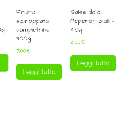
Frutta
Salse dolci
sciroppata
Peperoni gialli –
0g
sampietrine –
40g
300g
2,00
€
7,00
€
Leggi tutto
Leggi tutto