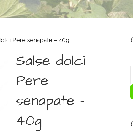
dolci Pere senapate – 40g
Salse dolci
Pere
senapate –
40g