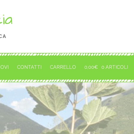
cia
CA
ROVI
CONTATTI
CARRELLO
0,00
€
0 ARTICOLI