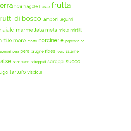
frutta
terra
fichi
fragole
fresco
frutti di bosco
legumi
lamponi
maiale
marmellata
mela
mirtilli
miele
norcinerie
more
irtillo
mosto
peperoncino
ribes
pere
prugne
salame
eperoni
pera
rosso
salse
succo
sciroppi
sambuco
sciroppati
tartufo
ugo
visciole