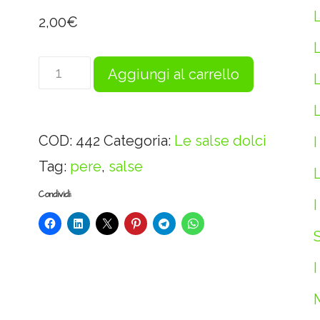
2,00
€
Salse
Aggiungi al carrello
dolci
L
Pere
COD:
442
Categoria:
Le salse dolci
I
senapate
Tag:
pere
,
salse
-
L
40g
Condividi:
I
quantità
S
I