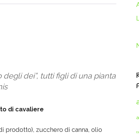
egli dei”, tutti figli di una pianta
nis
to di cavaliere
a
di prodotto), zucchero di canna, olio
c