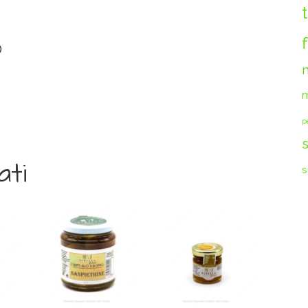
O
m
p
ati
s