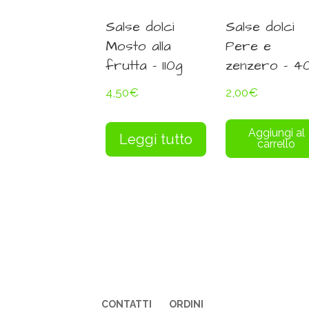
Salse dolci
Salse dolci
Mosto alla
Pere e
frutta – 110g
zenzero – 4
4,50
€
2,00
€
Aggiungi al
Leggi tutto
carrello
CONTATTI
ORDINI