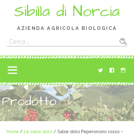
Passa
Sibilla di Norcia
al
contenuto
AZIENDA AGRICOLA BIOLOGICA
Ricerca
per:
Prodotto
Home
/
Le salse dolci
/ Salse dolci Peperoncino rosso –