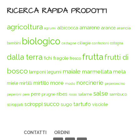
RICERCA RAPIDA PRODOTTI
agricoltura
amarene
albicocca
arance
arancia
agrumi
biologico
ciliegie
bambini
cotogna
castagne
confezioni
frutta
dalla terra
frutti di
fichi
fragole
fresco
bosco
maiale
marmellata
mela
legumi
lamponi
norcinerie
more
mirtilli
mirtillo
miele
mosto
peperoncino
salse
ribes
pere
prugne
salame
sambuco
peperoni
pera
rosso
succo
tartufo
sciroppi
sugo
visciole
sciroppati
CONTATTI
ORDINI