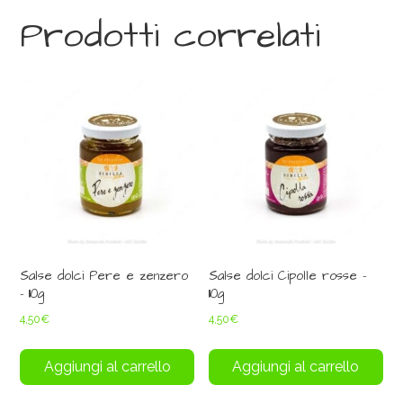
Prodotti correlati
Salse dolci Pere e zenzero
Salse dolci Cipolle rosse –
– 110g
110g
4,50
€
4,50
€
Aggiungi al carrello
Aggiungi al carrello