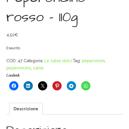
rosso – 110g
4,50
€
Esaurito
COD:
47
Categoria:
Le salse dolci
Tag:
peperoncini
,
peperoncino
,
salse
Condividi:
Descrizione