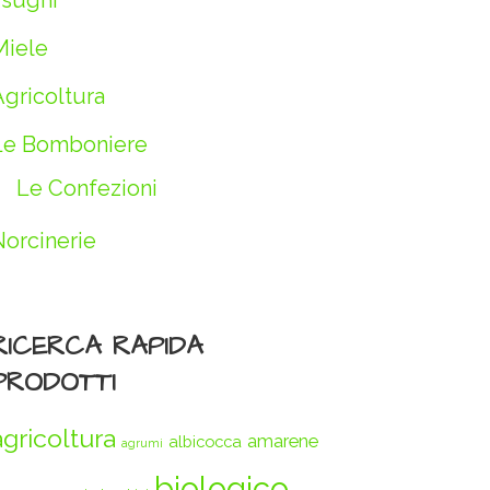
 sughi
Miele
Agricoltura
Le Bomboniere
Le Confezioni
Norcinerie
RICERCA RAPIDA
PRODOTTI
agricoltura
amarene
albicocca
agrumi
biologico