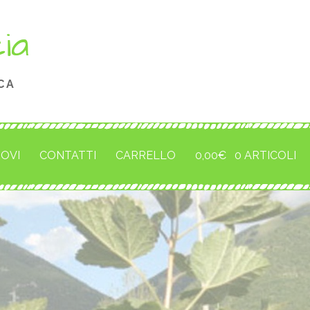
cia
CA
ROVI
CONTATTI
CARRELLO
0,00
€
0 ARTICOLI