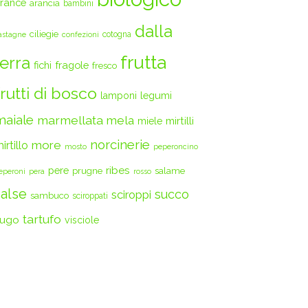
rance
arancia
bambini
dalla
ciliegie
cotogna
astagne
confezioni
frutta
terra
fichi
fragole
fresco
frutti di bosco
legumi
lamponi
maiale
marmellata
mela
mirtilli
miele
norcinerie
more
irtillo
mosto
peperoncino
ribes
pere
prugne
salame
eperoni
pera
rosso
salse
succo
sciroppi
sambuco
sciroppati
tartufo
ugo
visciole