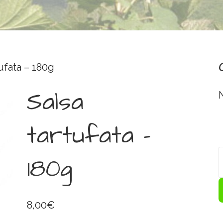
ufata – 180g
Salsa
tartufata –
180g
8,00
€