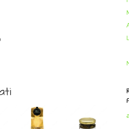
I
O
ati