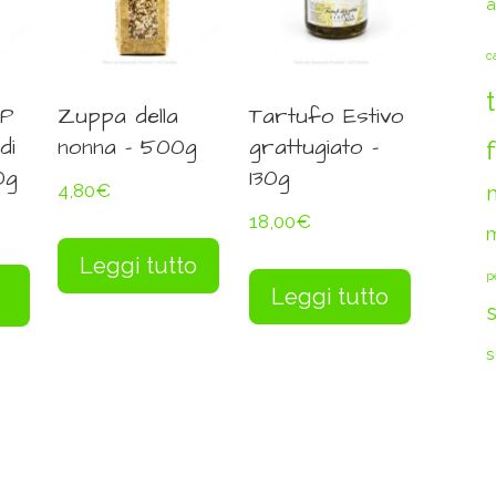
a
c
GP
Zuppa della
Tartufo Estivo
di
nonna – 500g
grattugiato –
0g
130g
4,80
€
18,00
€
m
Leggi tutto
p
Leggi tutto
s