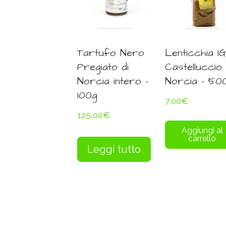
Tartufo Nero
Lenticchia I
Pregiato di
Castelluccio 
Norcia intero –
Norcia – 50
100g
7,00
€
125,00
€
Aggiungi al
carrello
Leggi tutto