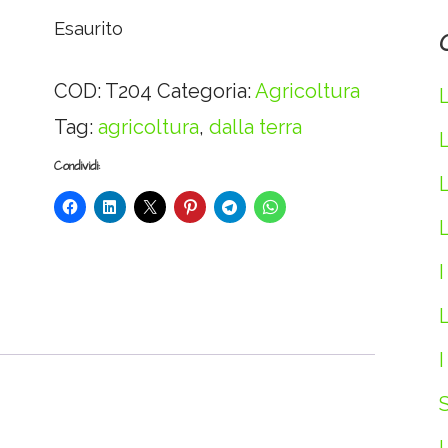
Esaurito
COD:
T204
Categoria:
Agricoltura
Tag:
agricoltura
,
dalla terra
Condividi:
L
I
L
I
S