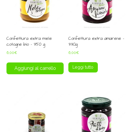
Confettura extra mele
Confettura extra amarene –
cotogne bio – 350 g
330g
6,00
€
6,00
€
Leggi tutto
Aggiungi al carrello