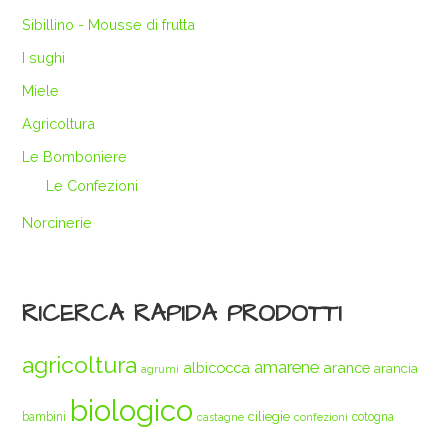
Sibillino - Mousse di frutta
I sughi
Miele
Agricoltura
Le Bomboniere
Le Confezioni
Norcinerie
RICERCA RAPIDA PRODOTTI
agricoltura
amarene
albicocca
arance
arancia
agrumi
biologico
ciliegie
bambini
cotogna
castagne
confezioni