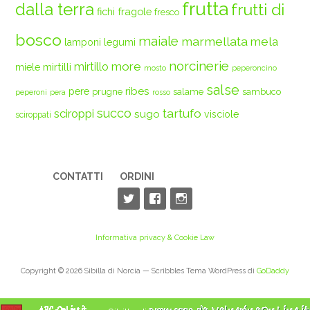
frutta
dalla terra
frutti di
fichi
fragole
fresco
bosco
maiale
marmellata
mela
legumi
lamponi
norcinerie
more
mirtilli
mirtillo
miele
mosto
peperoncino
salse
ribes
pere
prugne
salame
sambuco
peperoni
pera
rosso
succo
tartufo
sciroppi
sugo
visciole
sciroppati
CONTATTI
ORDINI
Informativa privacy & Cookie Law
Copyright © 2026 Sibilla di Norcia — Scribbles Tema WordPress di
GoDaddy