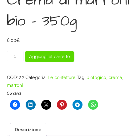
Crema di marroni
bio – 350g
6,00
€
Crema
Aggiungi al carrello
di
marroni
COD:
22
Categoria:
Le confetture
Tag:
biologico
,
crema
,
bio
marroni
-
350g
Condividi:
quantità
Descrizione