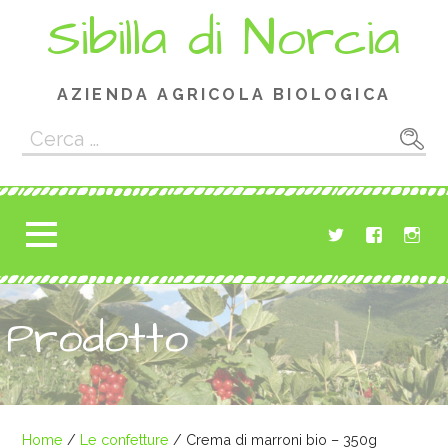
Passa
Sibilla di Norcia
al
contenuto
AZIENDA AGRICOLA BIOLOGICA
Ricerca
per:
Prodotto
Home
/
Le confetture
/ Crema di marroni bio – 350g