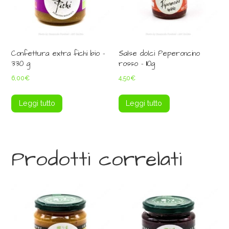
Confettura extra fichi bio –
Salse dolci Peperoncino
330 g
rosso – 110g
6,00
€
4,50
€
Leggi tutto
Leggi tutto
Prodotti correlati