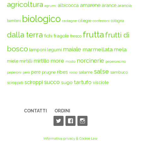
agricoltura
amarene
albicocca
arance
arancia
agrumi
biologico
ciliegie
bambini
cotogna
castagne
confezioni
frutta
dalla terra
frutti di
fichi
fragole
fresco
bosco
maiale
marmellata
mela
legumi
lamponi
norcinerie
more
mirtilli
mirtillo
miele
mosto
peperoncino
salse
ribes
pere
prugne
salame
sambuco
peperoni
pera
rosso
succo
tartufo
sciroppi
sugo
visciole
sciroppati
CONTATTI
ORDINI
Informativa privacy & Cookie Law