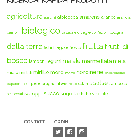
RICERCA RAPIDA PRODOTTI
agricoltura
amarene
albicocca
arance
arancia
agrumi
biologico
ciliegie
bambini
cotogna
castagne
confezioni
frutta
dalla terra
frutti di
fichi
fragole
fresco
bosco
maiale
marmellata
mela
legumi
lamponi
norcinerie
more
mirtilli
mirtillo
miele
mosto
peperoncino
salse
ribes
pere
prugne
salame
sambuco
peperoni
pera
rosso
succo
tartufo
sciroppi
sugo
visciole
sciroppati
CONTATTI
ORDINI