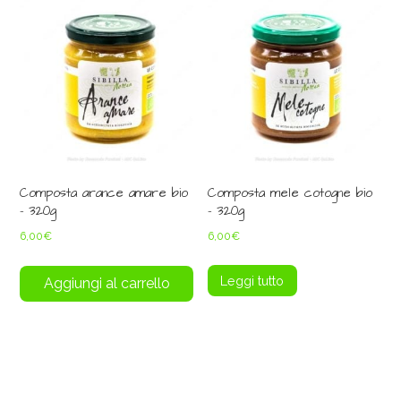
Composta arance amare bio
Composta mele cotogne bio
– 320g
– 320g
6,00
€
6,00
€
Leggi tutto
Aggiungi al carrello