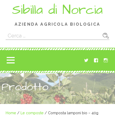
Passa
Sibilla di Norcia
al
contenuto
AZIENDA AGRICOLA BIOLOGICA
Ricerca
per:
Prodotto
Home
/
Le composte
/ Composta lamponi bio – 40g