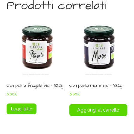
Prodotti correlati
Composta fragola bio – 320g
Composta more bio – 320g
6,00
€
6,00
€
Leggi tutto
Aggiungi al carrello